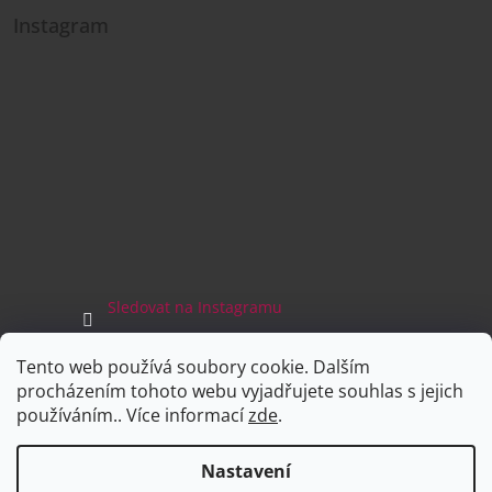
Instagram
Sledovat na Instagramu
Tento web používá soubory cookie. Dalším
Facebook
procházením tohoto webu vyjadřujete souhlas s jejich
používáním.. Více informací
zde
.
Nastavení