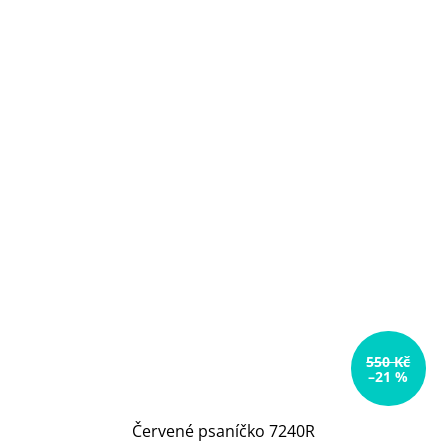
550 Kč
–21 %
Červené psaníčko 7240R