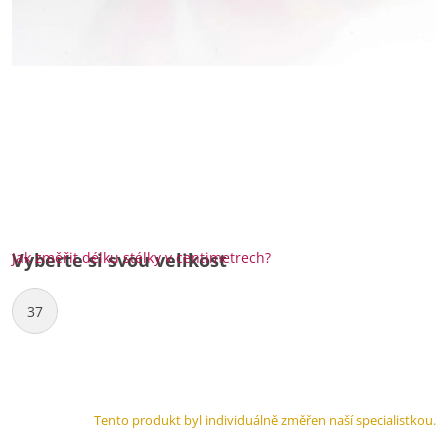
Jak změřit délku stélky v centimetrech?
Vyberte si svou velikost
37
Tento produkt byl individuálně změřen naší specialistkou.