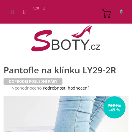
Přejít
na
CZK
NÁKUP
obsah
KOŠÍK
Pantofle na klínku LY29-2R
DOPRODEJ POSLEDNÍ PÁRY
Průměrné
Neohodnoceno
Podrobnosti hodnocení
hodnocení
produktu
je
769 Kč
–49 %
0,0
z
5
hvězdiček.