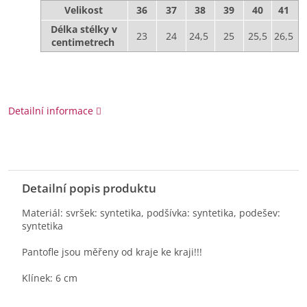
Velikost
36
37
38
39
40
41
Délka stélky v
23
24
24,5
25
25,5
26,5
centimetrech
Detailní informace
Detailní popis produktu
Materiál: svršek: syntetika, podšívka: syntetika, podešev:
syntetika
Pantofle jsou měřeny od kraje ke kraji!!!
Klínek: 6 cm