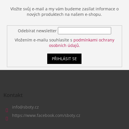
Vložte svůj e-mail a my vám budeme zasílat informace o
nových produktech na našem e-shopu.
Odebírat newsletter
Vložením e-mailu souhlasíte s
podmínkami ochrany
osobních údajů.
PŘIHLÁSIT SE
Z
á
Kontakt
p
a
info
@
sboty.cz
t
https://www.facebook.com/sboty.cz
í