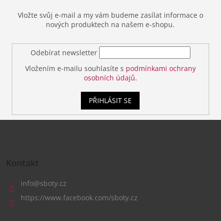
Vložte svůj e-mail a my vám budeme zasílat informace o
nových produktech na našem e-shopu.
Odebírat newsletter
Vložením e-mailu souhlasíte s
podmínkami ochrany
osobních údajů.
PŘIHLÁSIT SE
Z
á
Kontakt
p
a
info
@
sboty.cz
t
https://www.facebook.com/sboty.cz
í