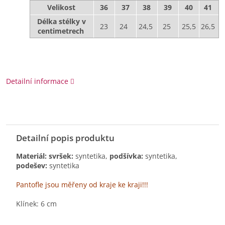
Velikost
36
37
38
39
40
41
Délka stélky v
23
24
24,5
25
25,5
26,5
centimetrech
Detailní informace
Detailní popis produktu
Materiál: svršek:
syntetika,
podšívka:
syntetika,
podešev:
syntetika
Pantofle jsou měřeny od kraje ke kraji!!!
Klínek: 6 cm