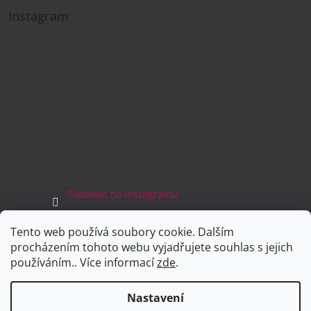
Instagram
Sledovat na Instagramu
Tento web používá soubory cookie. Dalším
Facebook
procházením tohoto webu vyjadřujete souhlas s jejich
používáním.. Více informací
zde
.
Nastavení