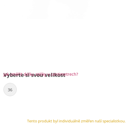
Jak změřit délku stélky v centimetrech?
Vyberte si svou velikost
36
Tento produkt byl individuálně změřen naší specialistkou.