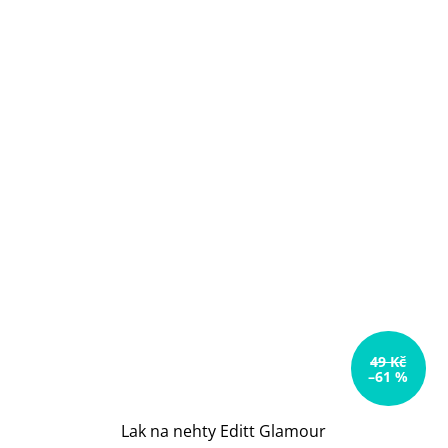
49 Kč
–61 %
Lak na nehty Editt Glamour