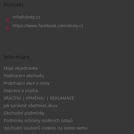
á
Kontakt
p
a
info
@
sboty.cz
t
https://www.facebook.com/sboty.cz
í
Informace
Moje objednávka
Hodnocení obchodu
Probíhající akce a slevy
Doprava a platba
VRÁCENÍ | VÝMĚNA| | REKLAMACE
Jak správně ošetřovat obuv
Obchodní podmínky
Podmínky ochrany osobních údajů
Využívání souborů cookies na tomto webu