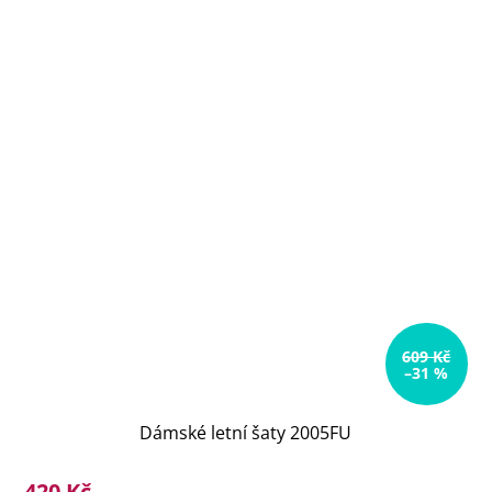
609 Kč
–31 %
Dámské letní šaty 2005FU
420 Kč