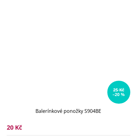
25 Kč
–20 %
Balerínkové ponožky S904BE
20 Kč