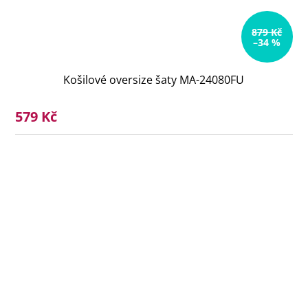
879 Kč
–34 %
Košilové oversize šaty MA-24080FU
579 Kč