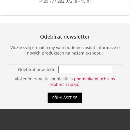
+420 777 282 072 (8 - 15 h)
Odebírat newsletter
Vložte svůj e-mail a my vám budeme zasílat informace o
nových produktech na našem e-shopu.
Odebírat newsletter
Vložením e-mailu souhlasíte s
podmínkami ochrany
osobních údajů.
PŘIHLÁSIT SE
Z