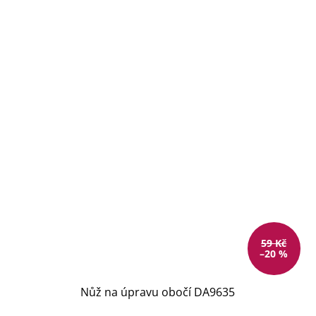
59 Kč
–20 %
Nůž na úpravu obočí DA9635