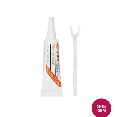
29 Kč
–20 %