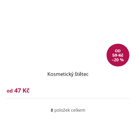
OD
59 Kč
–20 %
Kosmetický štětec
47 Kč
od
8
položek celkem
O
v
l
á
d