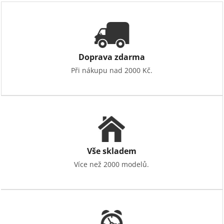
a
c
í
p
r
v
Doprava zdarma
k
Při nákupu nad 2000 Kč.
y
v
ý
p
i
s
u
Vše skladem
Více než 2000 modelů.