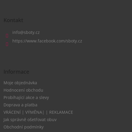
Z
á
Kontakt
p
a
info
@
sboty.cz
t
https://www.facebook.com/sboty.cz
í
Informace
Moje objednávka
Hodnocení obchodu
Probíhající akce a slevy
Doprava a platba
VRÁCENÍ | VÝMĚNA| | REKLAMACE
Jak správně ošetřovat obuv
Obchodní podmínky