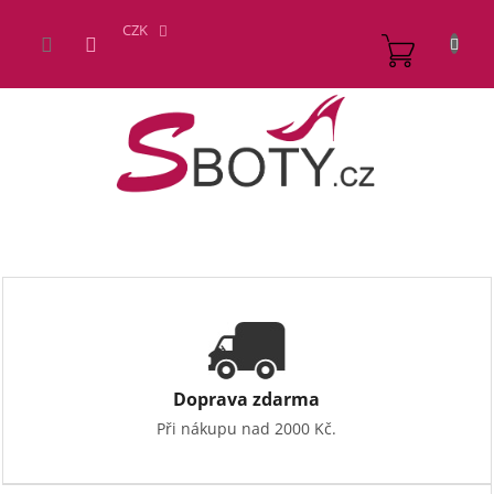
Přejít
na
CZK
NÁKUP
obsah
KOŠÍK
Doprava zdarma
Při nákupu nad 2000 Kč.