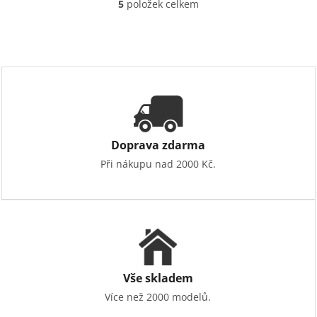
5
položek celkem
O
v
l
á
d
a
c
í
p
r
v
Doprava zdarma
k
Při nákupu nad 2000 Kč.
y
v
ý
p
i
s
u
Vše skladem
Více než 2000 modelů.