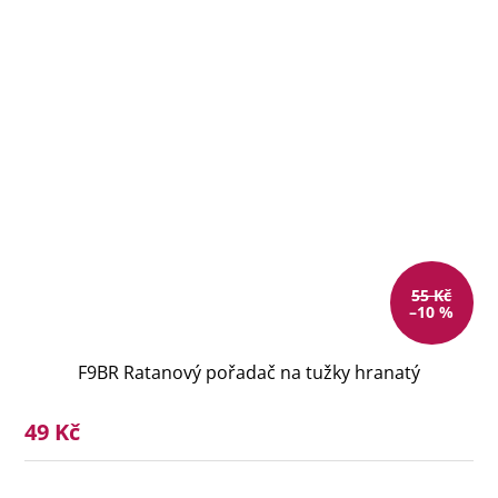
55 Kč
–10 %
F9BR Ratanový pořadač na tužky hranatý
49 Kč