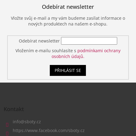
Odebírat newsletter
Vložte svůj e-mail a my vám budeme zasílat informace o
nových produktech na našem e-shopu.
Odebírat newsletter
Vložením e-mailu souhlasíte s
podmínkami ochrany
osobních údajů.
PŘIHLÁSIT SE
Z
á
Kontakt
p
a
info
@
sboty.cz
t
https://www.facebook.com/sboty.cz
í