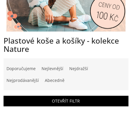
Plastové koše a košíky - kolekce
Nature
Ř
a
Doporučujeme
Nejlevnější
Nejdražší
z
e
Nejprodávanější
Abecedně
n
í
p
OTEVŘÍT FILTR
r
o
V
d
ý
u
p