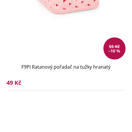
55 Kč
–10 %
F9PI Ratanový pořadač na tužky hranatý
49 Kč