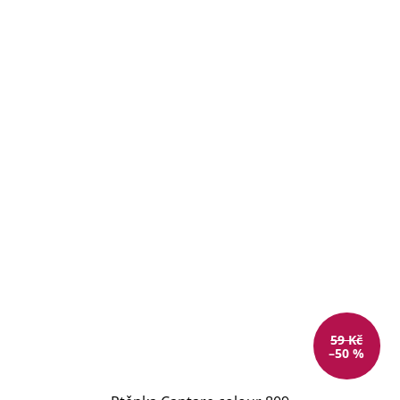
59 Kč
–50 %