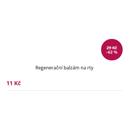
29 Kč
–62 %
Regenerační balzám na rty
11 Kč