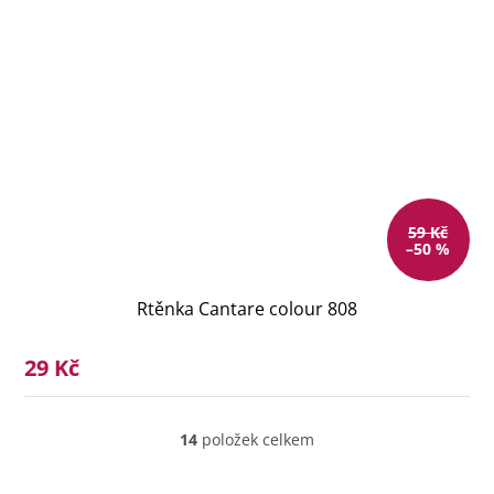
59 Kč
–50 %
Rtěnka Cantare colour 808
29 Kč
14
položek celkem
O
v
l