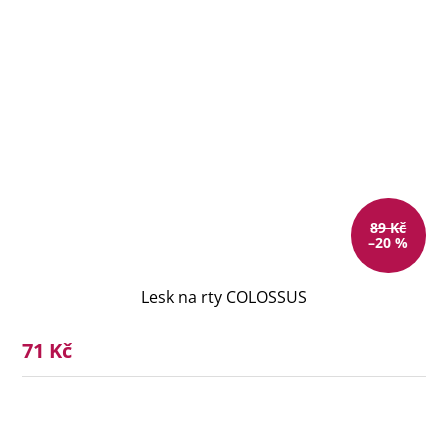
89 Kč
–20 %
Lesk na rty COLOSSUS
71 Kč