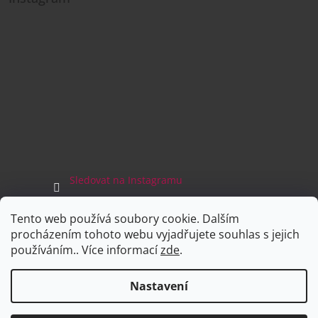
Sledovat na Instagramu
Tento web používá soubory cookie. Dalším
Facebook
procházením tohoto webu vyjadřujete souhlas s jejich
používáním.. Více informací
zde
.
Nastavení
Vytvořil Shoptet