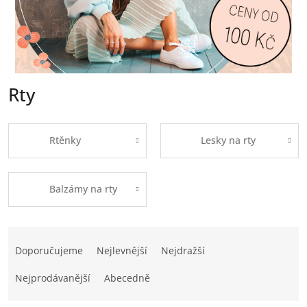
Rty
Rtěnky
Lesky na rty
Balzámy na rty
Ř
a
Doporučujeme
Nejlevnější
Nejdražší
z
e
Nejprodávanější
Abecedně
n