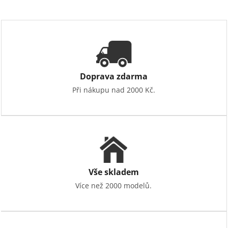
á
d
a
c
í
p
r
v
Doprava zdarma
k
Při nákupu nad 2000 Kč.
y
v
ý
p
i
s
u
Vše skladem
Více než 2000 modelů.