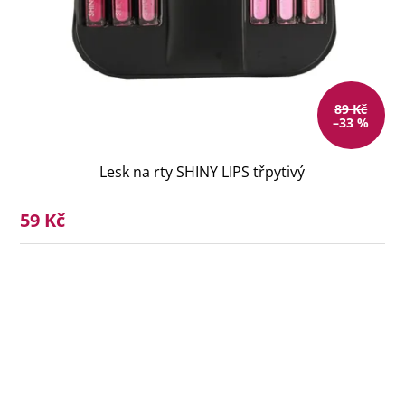
89 Kč
–33 %
Lesk na rty SHINY LIPS třpytivý
59 Kč