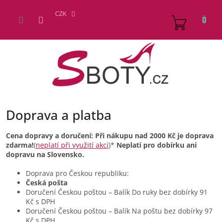
Přejít
na
CZK
NÁKUP
obsah
KOŠÍK
Doprava a platba
Cena dopravy a doručení: Při nákupu nad 2000 Kč je doprava
zdarma!
(
neplatí při využití akcí
)*
Neplatí pro dobírku ani
dopravu na Slovensko.
Doprava pro Českou republiku:
Česká pošta
Doručení Českou poštou – Balík Do ruky bez dobírky 91
Kč s DPH
Doručení Českou poštou – Balík Na poštu bez dobírky 97
Kč s DPH