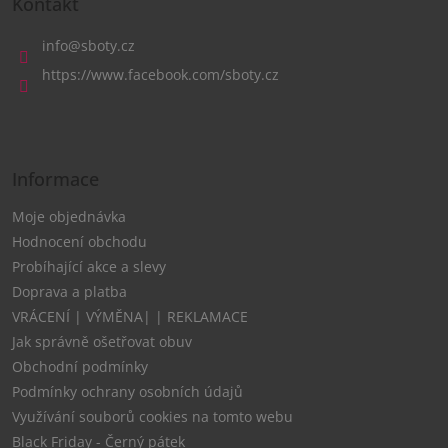
Kontakt
p
a
info
@
sboty.cz
t
https://www.facebook.com/sboty.cz
í
Informace
Moje objednávka
Hodnocení obchodu
Probíhající akce a slevy
Doprava a platba
VRÁCENÍ | VÝMĚNA| | REKLAMACE
Jak správně ošetřovat obuv
Obchodní podmínky
Podmínky ochrany osobních údajů
Využívání souborů cookies na tomto webu
Black Friday - Černý pátek