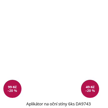
99 Kč
49 Kč
–20 %
–20 %
Aplikátor na oční stíny 6ks DA9743