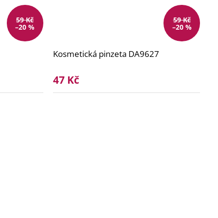
59 Kč
59 Kč
–20 %
–20 %
Kosmetická pinzeta DA9627
47 Kč