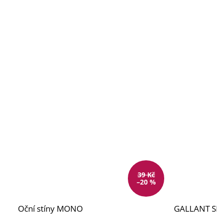
39 Kč
–20 %
Oční stíny MONO
GALLANT S