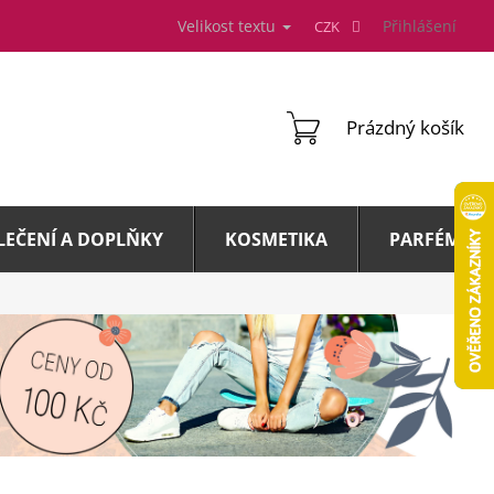
Velikost textu
Přihlášení
CZK
NÁKUPNÍ
Prázdný košík
KOŠÍK
LEČENÍ A DOPLŇKY
KOSMETIKA
PARFÉMY A 