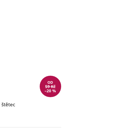
OD
59 Kč
–20 %
 štětec