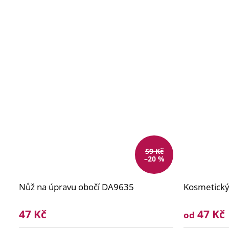
59 Kč
–20 %
Nůž na úpravu obočí DA9635
Kosmetický
47 Kč
47 Kč
od