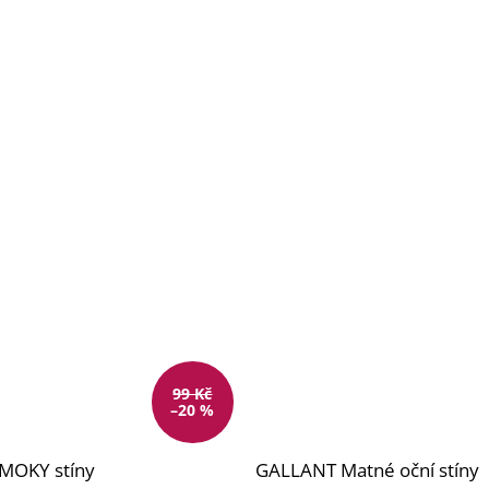
99 Kč
–20 %
MOKY stíny
GALLANT Matné oční stíny