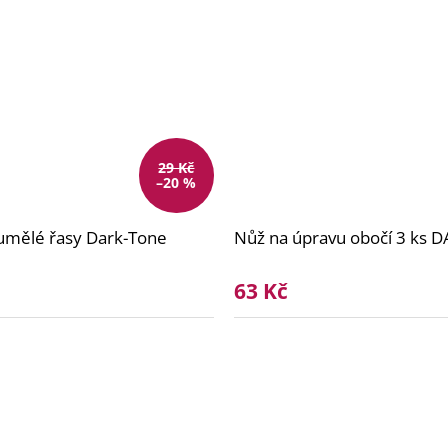
29 Kč
–20 %
 umělé řasy Dark-Tone
Nůž na úpravu obočí 3 ks 
63 Kč