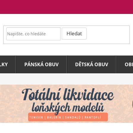
Hledat
LKY
PÁNSKÁ OBUV
DĚTSKÁ OBUV
OB