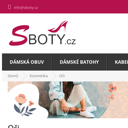
Přejít
info@sboty.cz
na
obsah
DÁMSKÁ OBUV
DÁMSKÉ BATOHY
KABE
Domů
Kosmetika
Oči
Oči