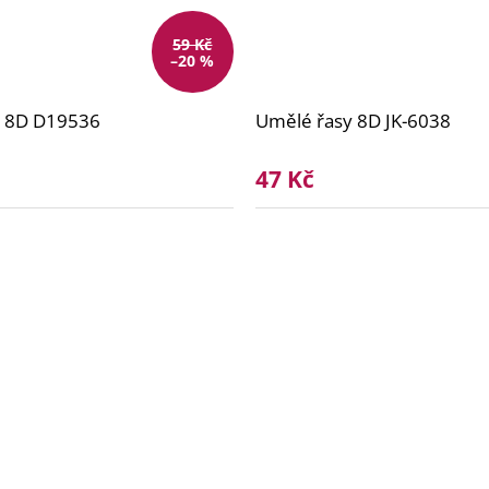
59 Kč
–20 %
y 8D D19536
Umělé řasy 8D JK-6038
47 Kč