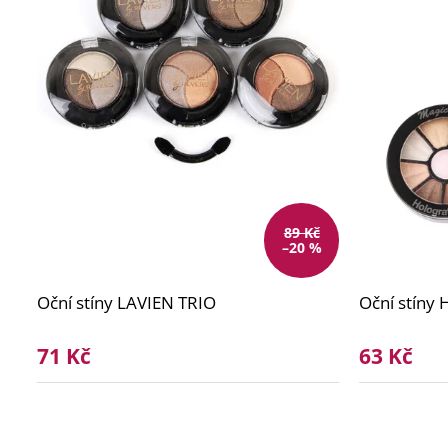
d
u
k
t
ů
89 Kč
–20 %
Oční stíny LAVIEN TRIO
Oční stíny
71 Kč
63 Kč