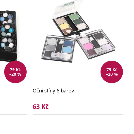
79 Kč
79 Kč
–20 %
–20 %
Oční stíny 6 barev
63 Kč