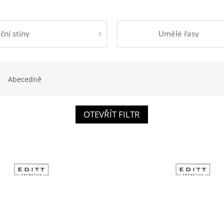
ční stíny
Umělé řasy
Abecedně
OTEVŘÍT FILTR