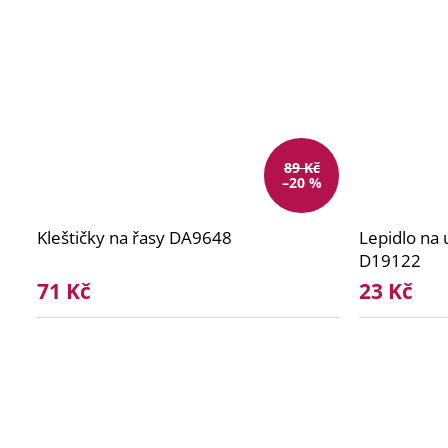
89 Kč
–20 %
Kleštičky na řasy DA9648
Lepidlo na
D19122
71 Kč
23 Kč