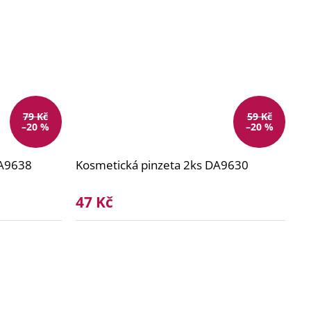
79 Kč
59 Kč
–20 %
–20 %
DA9638
Kosmetická pinzeta 2ks DA9630
47 Kč