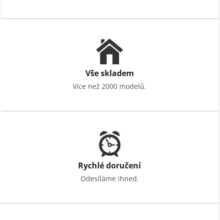
v
ý
p
i
s
u
Vše skladem
Více než 2000 modelů.
Rychlé doručení
Odesíláme ihned.