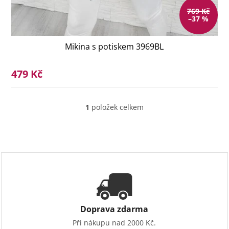
769 Kč
–37 %
Mikina s potiskem 3969BL
479 Kč
1
položek celkem
O
v
l
á
d
a
c
í
p
r
v
Doprava zdarma
k
Při nákupu nad 2000 Kč.
y