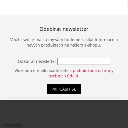
Odebírat newsletter
Vložte svůj e-mail a my vám budeme zasílat informace o
nových produktech na našem e-shopu.
Odebírat newsletter
Vložením e-mailu souhlasíte s
podmínkami ochrany
osobních údajů.
PŘIHLÁSIT SE
Z
á
Kontakt