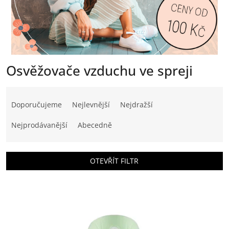
Osvěžovače vzduchu ve spreji
Ř
a
Doporučujeme
Nejlevnější
Nejdražší
z
e
Nejprodávanější
Abecedně
n
í
p
OTEVŘÍT FILTR
r
o
V
d
ý
u
p
k
i
t