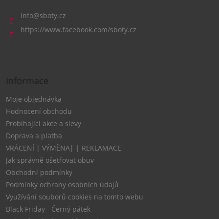
p
a
info
@
sboty.cz
t
https://www.facebook.com/sboty.cz
í
Informace
Moje objednávka
Hodnocení obchodu
Probíhající akce a slevy
Doprava a platba
VRÁCENÍ | VÝMĚNA| | REKLAMACE
Jak správně ošetřovat obuv
Obchodní podmínky
Podmínky ochrany osobních údajů
Využívání souborů cookies na tomto webu
Black Friday - Černý pátek