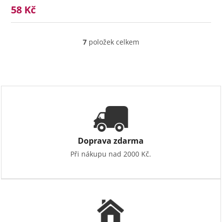
58 Kč
7
položek celkem
O
v
l
á
d
a
c
í
p
r
v
Doprava zdarma
k
Při nákupu nad 2000 Kč.
y
v
ý
p
i
s
u