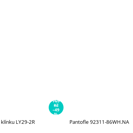
769
Kč
–49
%
 klínku LY29-2R
Pantofle 92311-86WH.NA