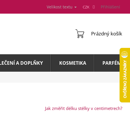
Velikost textu
Přihlášení
CZK
NÁKUPNÍ
Prázdný košík
KOŠÍK
LEČENÍ A DOPLŇKY
KOSMETIKA
PARFÉMY A 
Jak změřit délku stélky v centimetrech?