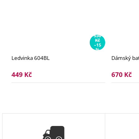
530
Kč
–15
%
Ledvinka 604BL
Dámský ba
449 Kč
670 Kč