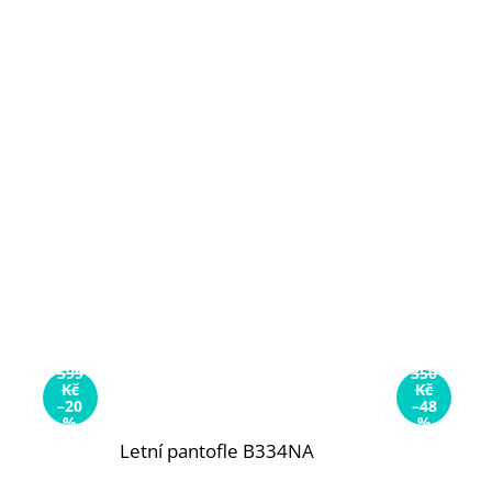
599
350
Kč
Kč
–20
–48
%
%
Letní pantofle B334NA