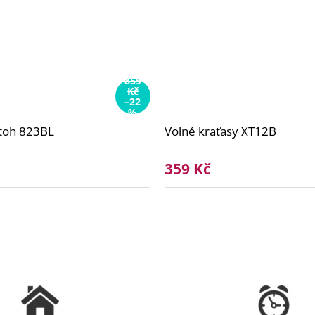
859
Kč
–22
%
toh 823BL
Volné kraťasy XT12B
359 Kč