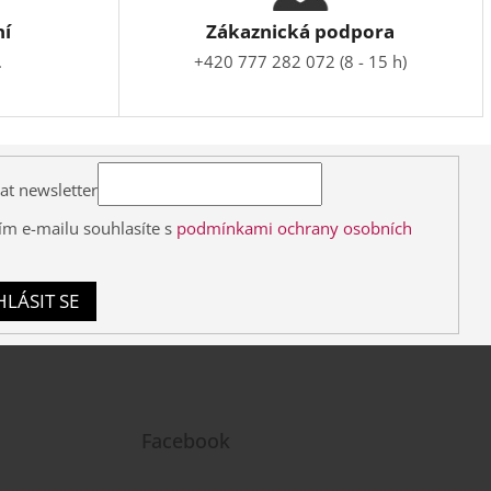
ní
Zákaznická podpora
.
+420 777 282 072 (8 - 15 h)
at newsletter
ím e-mailu souhlasíte s
podmínkami ochrany osobních
HLÁSIT SE
Facebook