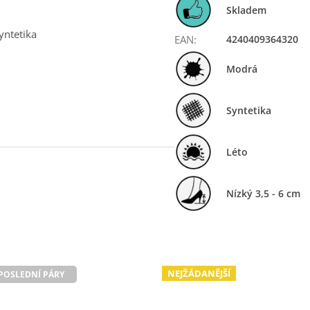
Skladem
yntetika
EAN
:
4240409364320
Modrá
Syntetika
Léto
Nízký 3,5 - 6 cm
NEJŽÁDANĚJŠÍ
POSLEDNÍ PÁRY