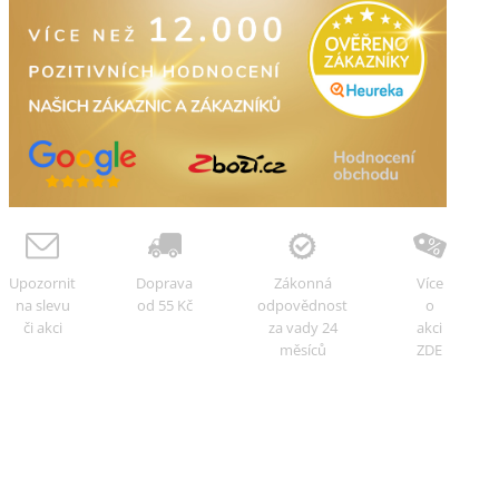
Upozornit
Doprava
Zákonná
Více
na slevu
od 55 Kč
odpovědnost
o
či akci
za vady 24
akci
měsíců
ZDE