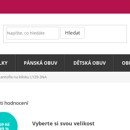
Hledat
LKY
PÁNSKÁ OBUV
DĚTSKÁ OBUV
OB
antofle na klínku LY29-3NA
ti hodnocení
Vyberte si svou velikost
69 Kč
49 %