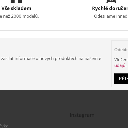
Vše skladem
Rychlé doruče
ce než 2000 modelů.
Odesíláme ihned
Odebír
 zasílat informace o nových produktech na našem e-
Vložen
údajů.
PŘI
Instagram
ávka