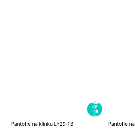
769
Kč
–49
%
Pantofle na klínku LY29-1B
Pantofle na