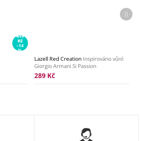
Další
produ
419
Kč
–14
%
Lazell Red Creation
Inspirováno vůní:
Giorgio Armani Si Passion
289 Kč