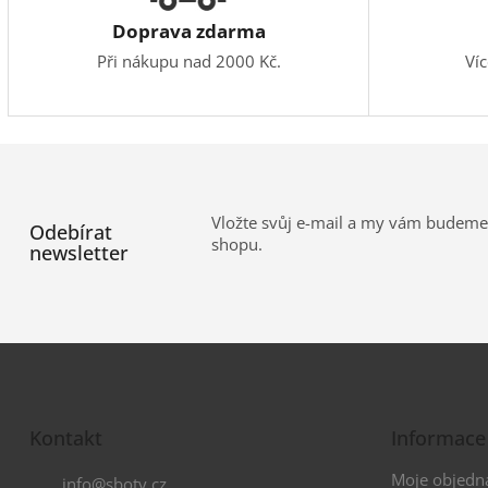
Doprava zdarma
Při nákupu nad 2000 Kč.
Ví
Vložte svůj e-mail a my vám budeme
Odebírat
shopu.
newsletter
Z
á
Kontakt
Informace
p
a
Moje objedn
info
@
sboty.cz