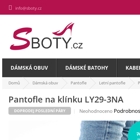
Přejít
info@sboty.cz
na
obsah
DÁMSKÁ OBUV
DÁMSKÉ BATOHY
KABE
Domů
Dámská obuv
Pantofle
Letní pantofle
P
Pantofle na klínku LY29-3NA
Průměrné
Podrobnos
Neohodnoceno
DOPRODEJ POSLEDNÍ PÁRY
hodnocení
produktu
je
7
0,0
–