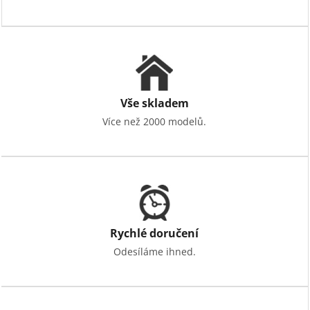
v
ý
p
i
s
u
Vše skladem
Více než 2000 modelů.
Rychlé doručení
Odesíláme ihned.