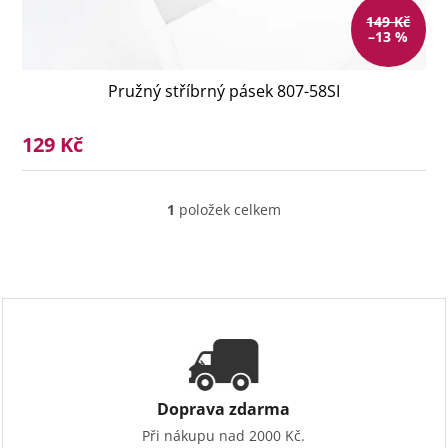
149 Kč
–13 %
Pružný stříbrný pásek 807-58SI
129 Kč
1
položek celkem
O
v
l
á
d
a
c
í
p
r
v
Doprava zdarma
k
Při nákupu nad 2000 Kč.
y