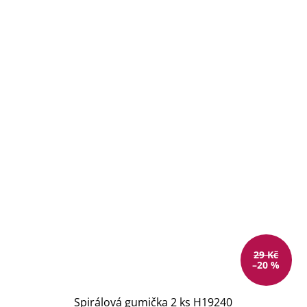
29 Kč
–20 %
Spirálová gumička 2 ks H19240