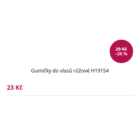
29 Kč
–20 %
Gumičky do vlasů růžové H19154
23 Kč