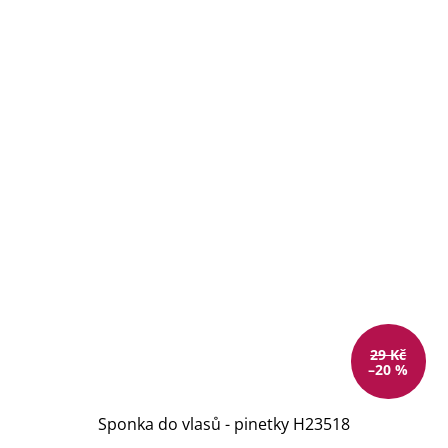
29 Kč
–20 %
Sponka do vlasů - pinetky H23518