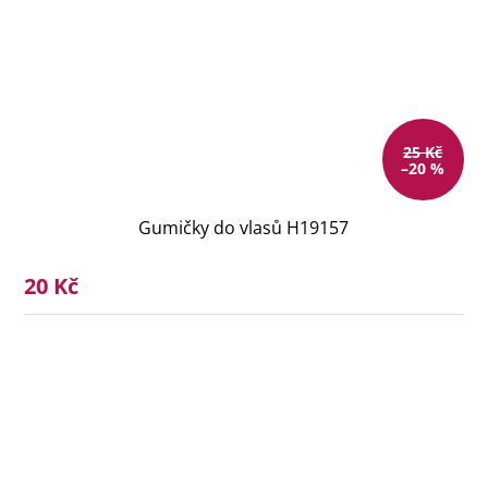
25 Kč
–20 %
Gumičky do vlasů H19157
20 Kč