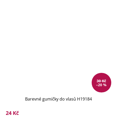
30 Kč
–20 %
Barevné gumičky do vlasů H19184
24 Kč