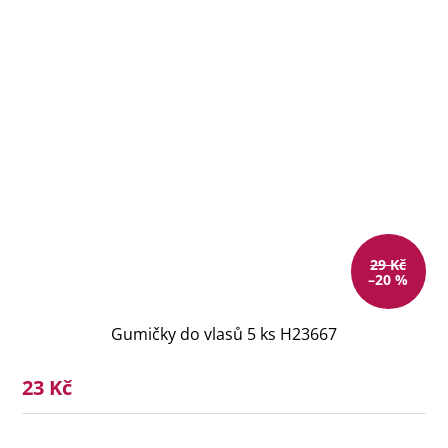
29 Kč
–20 %
Gumičky do vlasů 5 ks H23667
23 Kč