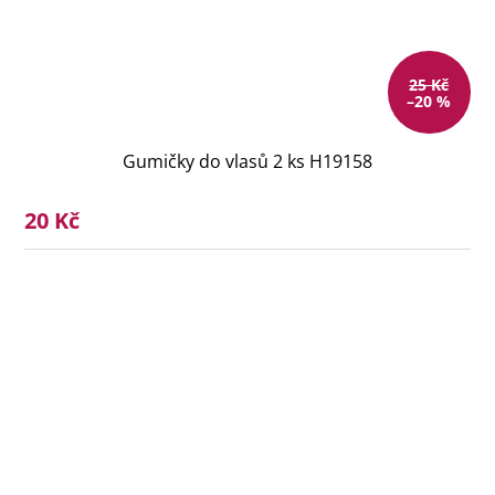
25 Kč
–20 %
Gumičky do vlasů 2 ks H19158
20 Kč