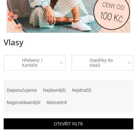
Vlasy
Hřebeny |
Doplňky do
Kartáče
vlasů
Ř
a
Doporučujeme
Nejlevnější
Nejdražší
z
e
Nejprodávanější
Abecedně
n
í
p
OTEVŘÍT FILTR
r
o