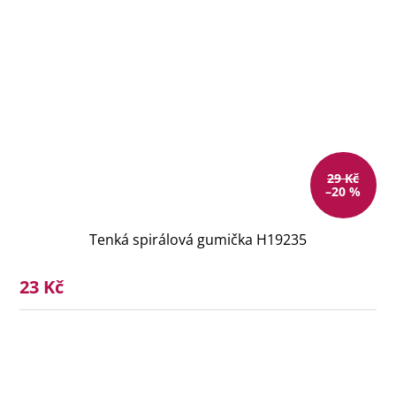
29 Kč
–20 %
Tenká spirálová gumička H19235
23 Kč