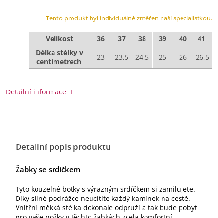
Tento produkt byl individuálně změřen naší specialistkou.
Velikost
36
37
38
39
40
41
Délka stélky v
23
23,5
24,5
25
26
26,5
centimetrech
Detailní informace
Detailní popis produktu
Žabky se srdíčkem
Tyto kouzelné botky s výrazným srdíčkem si zamilujete.
Díky silné podrážce neucítíte každý kamínek na cestě.
Vnitřní měkká stélka dokonale odpruží a tak bude pobyt
pro vaše nožky v těchto žabkách zcela komfortní.