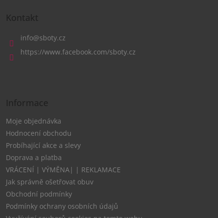
Z
á
Kontakt
p
a
info
@
sboty.cz
t
https://www.facebook.com/sboty.cz
í
Informace
Moje objednávka
Hodnocení obchodu
Probíhající akce a slevy
Doprava a platba
VRÁCENÍ | VÝMĚNA| | REKLAMACE
Jak správně ošetřovat obuv
Obchodní podmínky
Podmínky ochrany osobních údajů