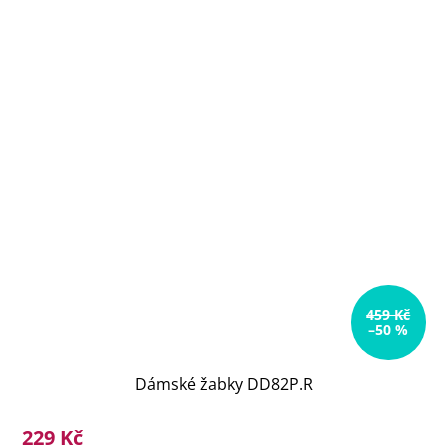
459 Kč
–50 %
Dámské žabky DD82P.R
229 Kč