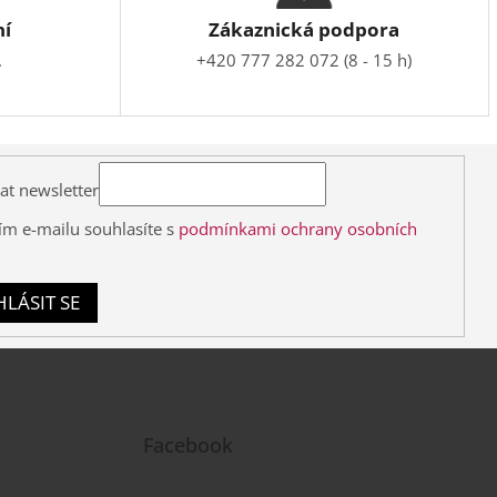
ní
Zákaznická podpora
.
+420 777 282 072 (8 - 15 h)
at newsletter
ím e-mailu souhlasíte s
podmínkami ochrany osobních
HLÁSIT SE
Facebook