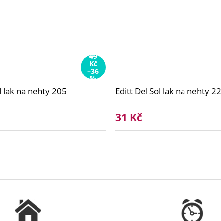
49
Kč
–36
%
ol lak na nehty 205
Editt Del Sol lak na nehty 2
31 Kč