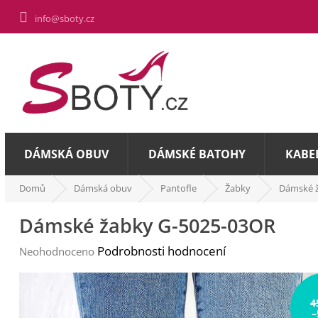
Přejít
info@sboty.cz
na
obsah
DÁMSKÁ OBUV
DÁMSKÉ BATOHY
KABE
Domů
Dámská obuv
Pantofle
Žabky
Dámské 
Dámské žabky G-5025-03OR
Průměrné
Podrobnosti hodnocení
Neohodnoceno
hodnocení
produktu
je
4
0,0
–