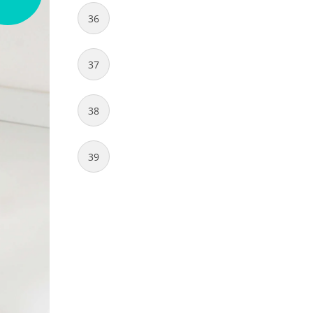
36
37
38
39