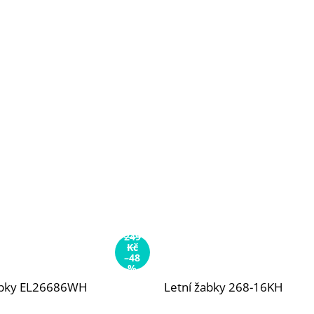
249
Kč
–48
%
bky EL26686WH
Letní žabky 268-16KH