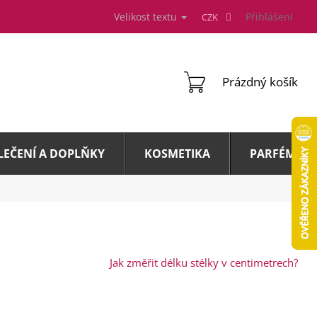
Velikost textu
Přihlášení
CZK
NÁKUPNÍ
Prázdný košík
KOŠÍK
LEČENÍ A DOPLŇKY
KOSMETIKA
PARFÉMY A 
Jak změřit délku stélky v centimetrech?