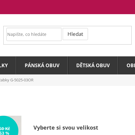
Hledat
LKY
PÁNSKÁ OBUV
DĚTSKÁ OBUV
OB
žabky G-5025-03OR
Vyberte si svou velikost
50 Kč
53 %