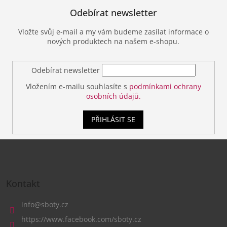
Odebírat newsletter
Vložte svůj e-mail a my vám budeme zasílat informace o
nových produktech na našem e-shopu.
Odebírat newsletter
Vložením e-mailu souhlasíte s
podmínkami ochrany
osobních údajů.
PŘIHLÁSIT SE
Z
á
Kontakt
p
a
info
@
sboty.cz
t
https://www.facebook.com/sboty.cz
í