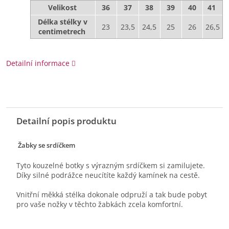
Velikost
36
37
38
39
40
41
Délka stélky v
23
23,5
24,5
25
26
26,5
centimetrech
Detailní informace
Detailní popis produktu
Žabky se srdíčkem
Tyto kouzelné botky s výrazným srdíčkem si zamilujete.
Díky silné podrážce neucítíte každý kamínek na cestě.
Vnitřní měkká stélka dokonale odpruží a tak bude pobyt
pro vaše nožky v těchto žabkách zcela komfortní.