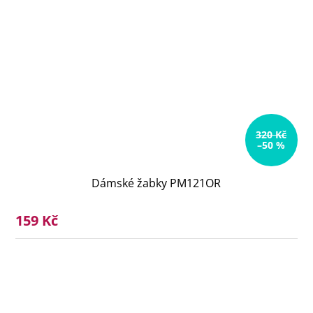
320 Kč
–50 %
Dámské žabky PM121OR
159 Kč