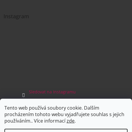
Instagram
Sledovat na Instagramu
Tento web používá soubory cookie. Dalším
Facebook
procházením tohoto webu vyjadřujete souhlas s jejich
používáním.. Více informací
zde
.