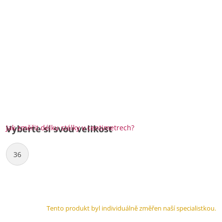
Jak změřit délku stélky v centimetrech?
Vyberte si svou velikost
36
Tento produkt byl individuálně změřen naší specialistkou.