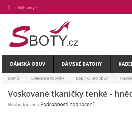
Přejít
info@sboty.cz
na
obsah
DÁMSKÁ OBUV
DÁMSKÉ BATOHY
KABE
Domů
Oblečení a doplňky
Doplňky pro obuv
Tkanič
Voskované tkaničky tenké - hně
Průměrné
Podrobnosti hodnocení
Neohodnoceno
hodnocení
produktu
je
0,0