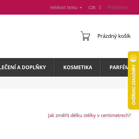
Velikost textu
Přihlášení
CZK
NÁKUPNÍ
Prázdný košík
KOŠÍK
LEČENÍ A DOPLŇKY
KOSMETIKA
PARFÉMY A 
Jak změřit délku stélky v centimetrech?