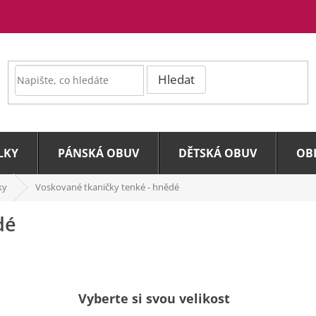
Hledat
LKY
PÁNSKÁ OBUV
DĚTSKÁ OBUV
OB
ky
Voskované tkaničky tenké - hnědé
dé
Vyberte si svou velikost