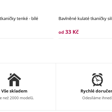
kaničky tenké - bílé
Bavlněné kulaté tkaničky siln
33 Kč
od
Vše skladem
Rychlé doruče
ce než 2000 modelů.
Odesíláme ihned