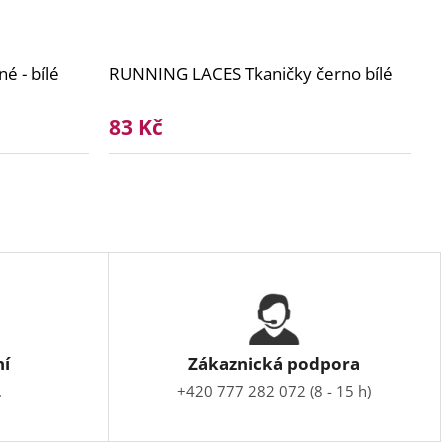
é - bílé
RUNNING LACES Tkaničky černo bílé
83 Kč
ní
Zákaznická podpora
.
+420 777 282 072 (8 - 15 h)