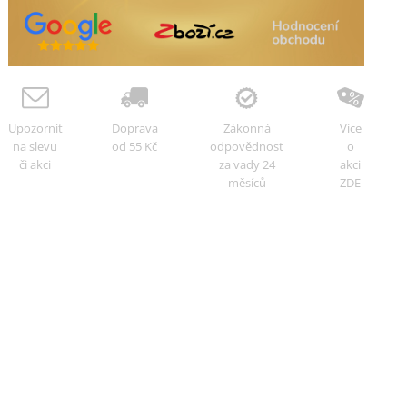
Upozornit
Doprava
Zákonná
Více
na slevu
od 55 Kč
odpovědnost
o
či akci
za vady 24
akci
měsíců
ZDE