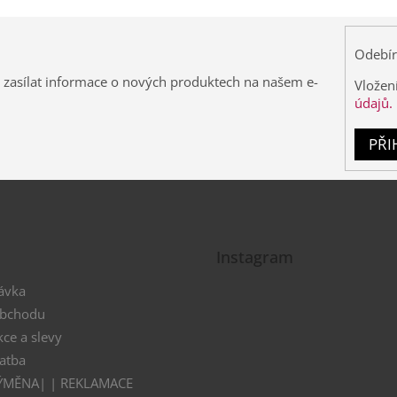
Odebír
 zasílat informace o nových produktech na našem e-
Vložen
údajů.
PŘI
Instagram
ávka
obchodu
kce a slevy
atba
VÝMĚNA| | REKLAMACE