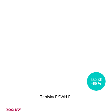
580 Kč
–50 %
Tenisky F-5WH.R
289 Kč