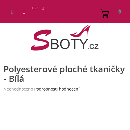
Přejít
na
CZK
NÁKUP
obsah
KOŠÍK
Polyesterové ploché tkaničky
- Bílá
Průměrné
Neohodnoceno
Podrobnosti hodnocení
hodnocení
produktu
je
0,0
z
5
hvězdiček.