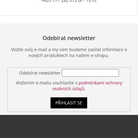
+420 777 282 072 (8 - 15 h)
Odebírat newsletter
Vložte svůj e-mail a my vám budeme zasílat informace o
nových produktech na našem e-shopu.
Odebírat newsletter
Vložením e-mailu souhlasíte s
podmínkami ochrany
osobních údajů.
PŘIHLÁSIT SE
Z