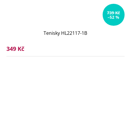
739 Kč
–52 %
Tenisky HL22117-1B
349 Kč