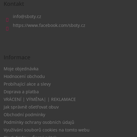
á
Kontakt
p
a
info
@
sboty.cz
t
https://www.facebook.com/sboty.cz
í
Informace
Moje objednávka
Hodnocení obchodu
Probíhající akce a slevy
Doprava a platba
VRÁCENÍ | VÝMĚNA| | REKLAMACE
Jak správně ošetřovat obuv
Obchodní podmínky
Podmínky ochrany osobních údajů
Využívání souborů cookies na tomto webu