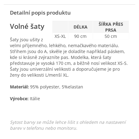
Detailní popis produktu
ŠÍŘKA PŘES
Volné šaty
DÉLKA
PRSA
XS-XL
90 cm
50 cm
Šaty jsou ušity z
velmi příjemného, lehkého, nemačkavého materiálu.
Střihem jsou do A, skvěle je doladíte například páskem,
kde si krásně zvýrazníte pas. Modelka, která šaty
představuje je vysoká 170 cm, a běžně nosí velikost XS-S.
Šaty jsou univerzální velikosti a doporučujeme je pro
ženy do velikosti L/menší XL.
Materiál:
95% polyester, 5%elastan
Výrobce:
Itálie
Sytost barvy se může lehce lišit s ohledem na nastavení
barev v telefonu nebo monitoru.