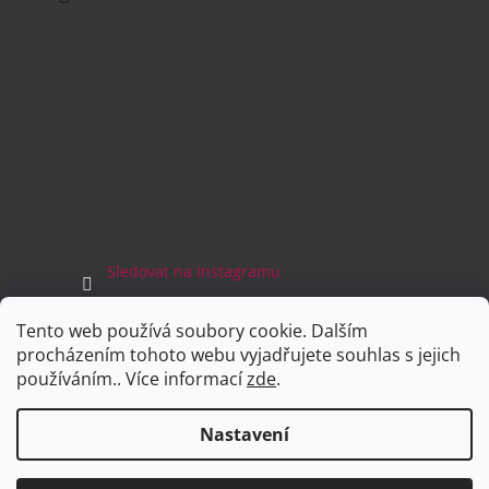
Sledovat na Instagramu
Tento web používá soubory cookie. Dalším
Facebook
procházením tohoto webu vyjadřujete souhlas s jejich
používáním.. Více informací
zde
.
Nastavení
Vytvořil Shoptet