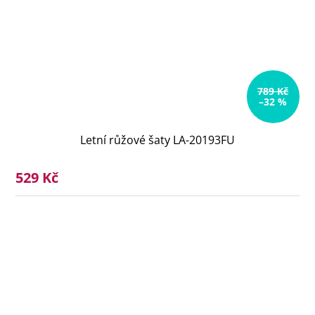
789 Kč
–32 %
Letní růžové šaty LA-20193FU
529 Kč