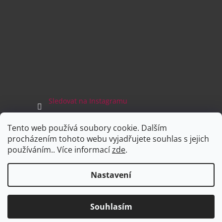
Sledovat na Instagramu
Tento web používá soubory cookie. Dalším
Facebook
procházením tohoto webu vyjadřujete souhlas s jejich
používáním.. Více informací
zde
.
Nastavení
Vytvořil Shoptet
Souhlasím
Copyright 2026
Sboty.cz
. Všechna práva vyhrazena.