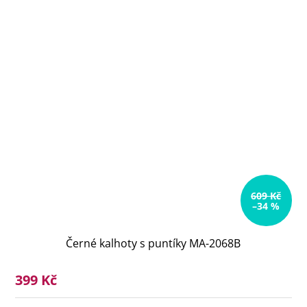
609 Kč
–34 %
Černé kalhoty s puntíky MA-2068B
399 Kč