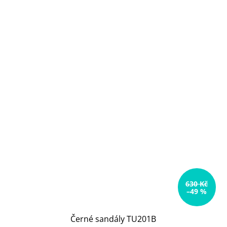
630 Kč
–49 %
Černé sandály TU201B