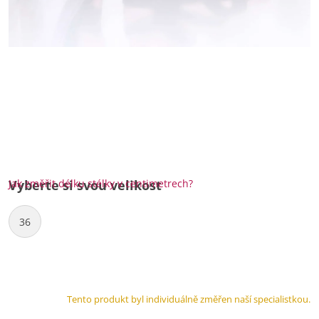
Jak změřit délku stélky v centimetrech?
Vyberte si svou velikost
36
Tento produkt byl individuálně změřen naší specialistkou.