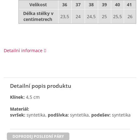
Velikost
36
37
38
39
40
41
Délka stélky v
23,5
24
24,5
25
25,5
26
centimetrech
Detailní informace
Detailní popis produktu
Klínek:
4,5 cm
Materiál:
svršek:
syntetika,
podšívka:
syntetika,
podešev:
syntetika
DOPRODEJ POSLEDNÍ PÁRY