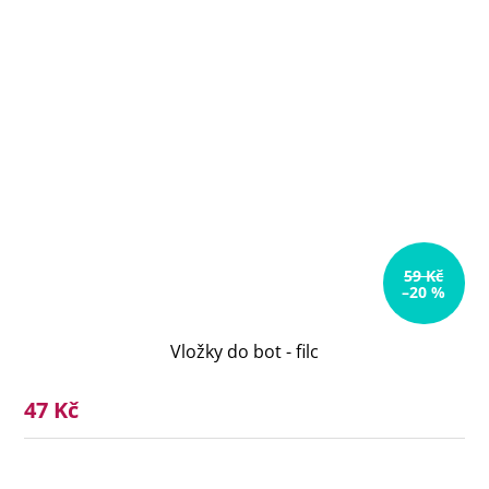
59 Kč
–20 %
Vložky do bot - filc
47 Kč