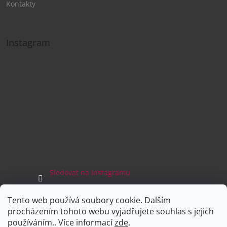
Kontakty
Instagram
Sledovat na Instagramu
Tento web používá soubory cookie. Dalším
Facebook
procházením tohoto webu vyjadřujete souhlas s jejich
používáním.. Více informací
zde
.