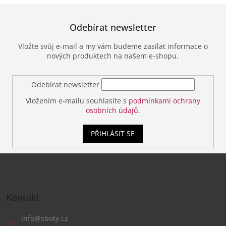
Odebírat newsletter
Vložte svůj e-mail a my vám budeme zasílat informace o
nových produktech na našem e-shopu.
Odebírat newsletter
Vložením e-mailu souhlasíte s
podmínkami ochrany
osobních údajů.
PŘIHLÁSIT SE
Z
á
Kontakt
p
a
info
@
sboty.cz