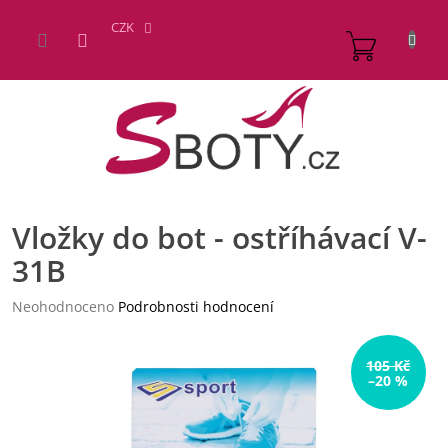
Přejít
na
CZK
NÁKUP
obsah
KOŠÍK
Vložky do bot - ostříhávací V-
31B
Průměrné
Neohodnoceno
Podrobnosti hodnocení
hodnocení
produktu
je
105 Kč
–20 %
0,0
z
5
hvězdiček.