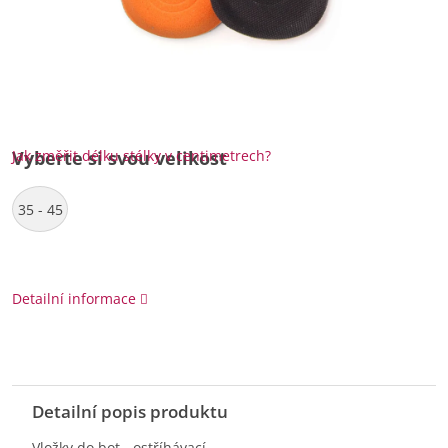
Jak změřit délku stélky v centimetrech?
Vyberte si svou velikost
35 - 45
Detailní informace
Detailní popis produktu
Vložky do bot - ostříhávací