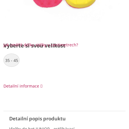
Jak změřit délku stélky v centimetrech?
Vyberte si svou velikost
35 - 45
Detailní informace
Detailní popis produktu
Vložky do bot JUNIOR - ostříhávací