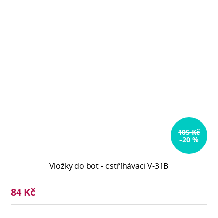
105 Kč
–20 %
Vložky do bot - ostříhávací V-31B
84 Kč