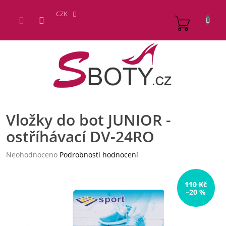
Přejít
na
CZK
NÁKUP
obsah
KOŠÍK
Vložky do bot JUNIOR -
ostříhávací DV-24RO
Průměrné
Neohodnoceno
Podrobnosti hodnocení
hodnocení
produktu
je
110 Kč
–20 %
0,0
z
5
hvězdiček.