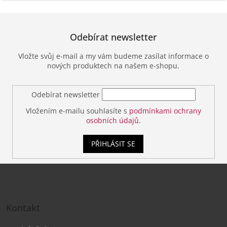
Odebírat newsletter
Vložte svůj e-mail a my vám budeme zasílat informace o
nových produktech na našem e-shopu.
Odebírat newsletter
Vložením e-mailu souhlasíte s
podmínkami ochrany
osobních údajů.
PŘIHLÁSIT SE
Z
á
Kontakt
p