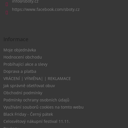
a
info
@
sboty.cz
t
https://www.facebook.com/sboty.cz
í
Informace
Moje objednávka
Hodnocení obchodu
Probíhající akce a slevy
Doprava a platba
VRÁCENÍ | VÝMĚNA| | REKLAMACE
Jak správně ošetřovat obuv
Obchodní podmínky
Podmínky ochrany osobních údajů
Využívání souborů cookies na tomto webu
Black Friday - Černý pátek
Celosvětový nákupní festival 11.11.