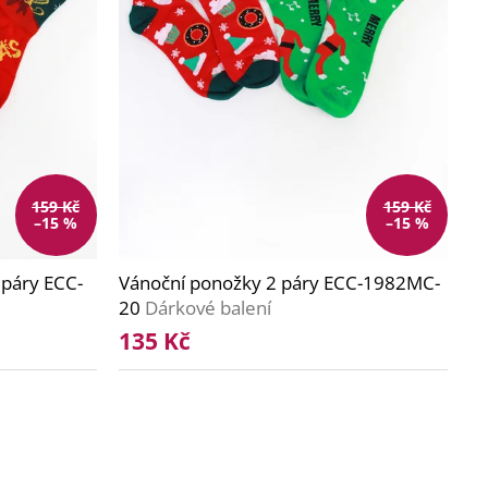
159 Kč
159 Kč
–15 %
–15 %
páry ECC-
Vánoční ponožky 2 páry ECC-1982MC-
20
Dárkové balení
135 Kč