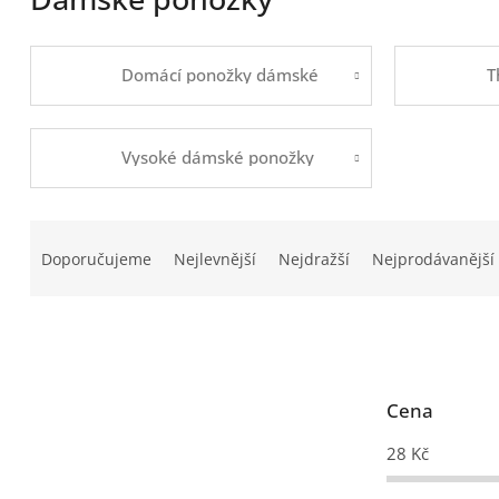
Domácí ponožky dámské
T
Vysoké dámské ponožky
Ř
a
Doporučujeme
Nejlevnější
Nejdražší
Nejprodávanější
z
e
n
í
p
r
Cena
o
28
Kč
d
u