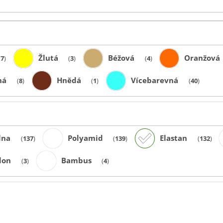
Žlutá
Béžová
Oranžová
17
3
4
ná
Hnědá
Vícebarevná
8
1
40
lna
Polyamid
Elastan
137
139
132
lon
Bambus
3
4