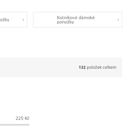
Kotníkové dámské
ožky
ponožky
132
položek celkem
225
Kč