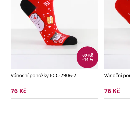
k
t
ů
89 Kč
–14 %
Vánoční ponožky ECC-2906-2
Vánoční po
76 Kč
76 Kč