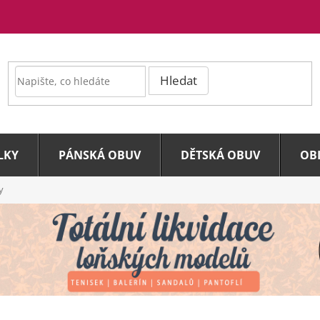
Hledat
LKY
PÁNSKÁ OBUV
DĚTSKÁ OBUV
OB
y