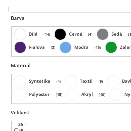
k
t
ů
Barva
Bílá
Černá
Šedá
14
4
Fialová
Modrá
Zele
3
15
Materiál
Syntetika
Textil
Bav
4
9
Polyester
Akryl
Ny
15
10
Velikost
35 -
38