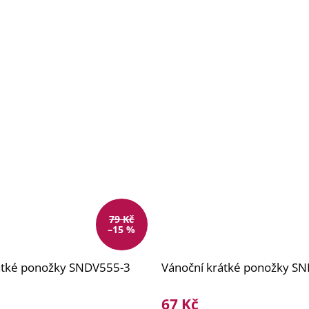
79 Kč
–15 %
átké ponožky SNDV555-3
Vánoční krátké ponožky S
67 Kč