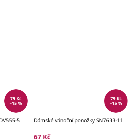
79 Kč
79 Kč
–15 %
–15 %
NDV555-5
Dámské vánoční ponožky SN7633-11
67 Kč