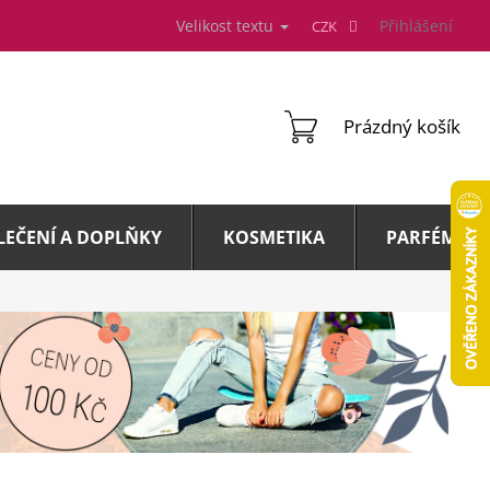
Velikost textu
Přihlášení
CZK
NÁKUPNÍ
Prázdný košík
KOŠÍK
LEČENÍ A DOPLŇKY
KOSMETIKA
PARFÉMY A 