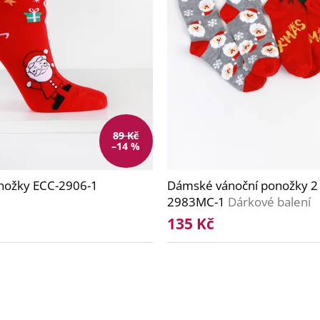
89 Kč
–14 %
nožky ECC-2906-1
Dámské vánoční ponožky 2 
2983MC-1
Dárkové balení
135 Kč