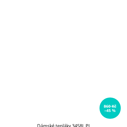
860 Kč
–45 %
Dámské tepláky 3458L.PI