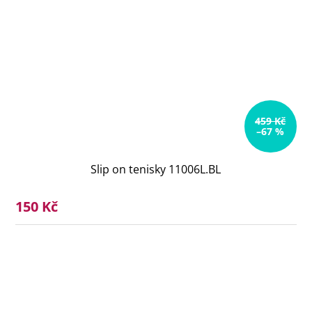
459 Kč
–67 %
Slip on tenisky 11006L.BL
150 Kč