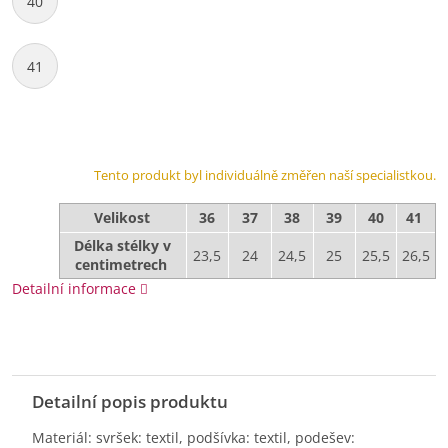
40
41
Tento produkt byl individuálně změřen naší specialistkou.
Velikost
36
37
38
39
40
41
Délka stélky v
23,5
24
24,5
25
25,5
26,5
centimetrech
Detailní informace
Detailní popis produktu
Materiál: svršek: textil, podšívka: textil, podešev: