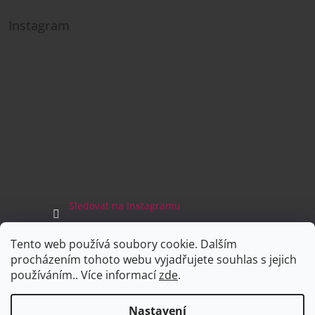
Instagram
Sledovat na Instagramu
Tento web používá soubory cookie. Dalším
Facebook
procházením tohoto webu vyjadřujete souhlas s jejich
používáním.. Více informací
zde
.
Nastavení