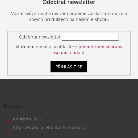
Odebírat newsletter
Vložte svůj e-mail a my vám budeme zasílat informace o
nových produktech na našem e-shopu.
Odebírat newsletter
Vložením e-mailu souhlasíte s
podmínkami ochrany
osobních údajů.
PŘIHLÁSIT SE
Z
á
Kontakt
p
a
info
@
sboty.cz
t
https://www.facebook.com/sboty.cz
í