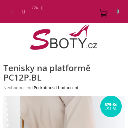
Přejít
na
CZK
NÁKUP
obsah
KOŠÍK
Tenisky na platformě
PC12P.BL
Průměrné
Neohodnoceno
Podrobnosti hodnocení
hodnocení
produktu
je
679 Kč
–51 %
0,0
z
5
hvězdiček.