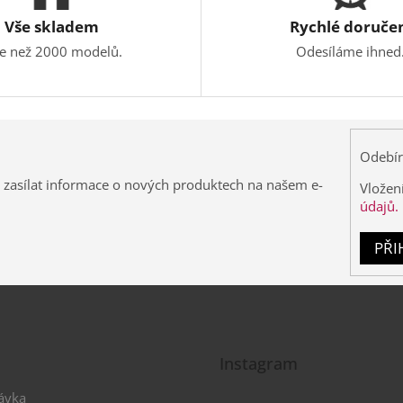
Vše skladem
Rychlé doruče
ce než 2000 modelů.
Odesíláme ihned
Odebír
 zasílat informace o nových produktech na našem e-
Vložen
údajů.
PŘI
Instagram
ávka