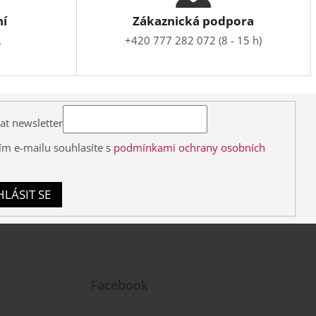
ní
Zákaznická podpora
.
+420 777 282 072 (8 - 15 h)
at newsletter
ím e-mailu souhlasíte s
podmínkami ochrany osobních
HLÁSIT SE
Facebook