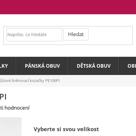
Hledat
LKY
PÁNSKÁ OBUV
DĚTSKÁ OBUV
OB
ůžové šněrovací kozačky PE106PI
PI
ti hodnocení
Vyberte si svou velikost