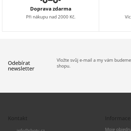
Doprava zdarma
Při nákupu nad 2000 Kč.
Ví
Vložte svůj e-mail a my vám budeme
Odebírat
shopu.
newsletter
Z
á
Kontakt
Informace
p
a
Moje objedn
info
@
sboty.cz