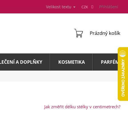
Velikost textu
Přihlášení
CZK
NÁKUPNÍ
Prázdný košík
KOŠÍK
LEČENÍ A DOPLŇKY
KOSMETIKA
PARFÉMY A 
Jak změřit délku stélky v centimetrech?