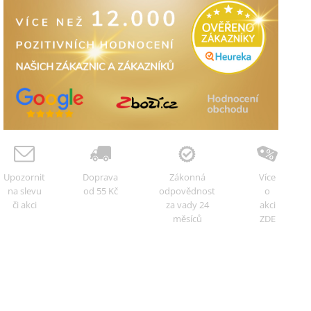
Upozornit
Doprava
Zákonná
Více
na slevu
od 55 Kč
odpovědnost
o
či akci
za vady 24
akci
měsíců
ZDE