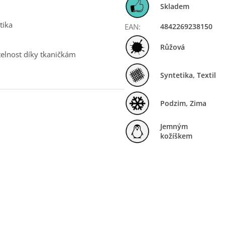
Skladem
tika
EAN
:
4842269238150
Růžová
atelnost díky tkaničkám
Syntetika, Textil
Podzim
,
Zima
Jemným
kožíškem