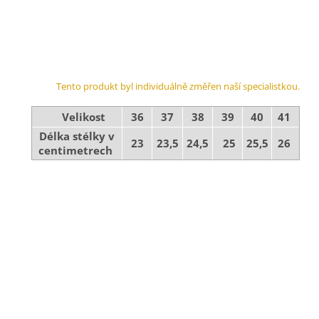
Tento produkt byl individuálně změřen naší specialistkou.
Velikost
36
37
38
39
40
41
Délka stélky v
23
23,5
24,5
25
25,5
26
centimetrech