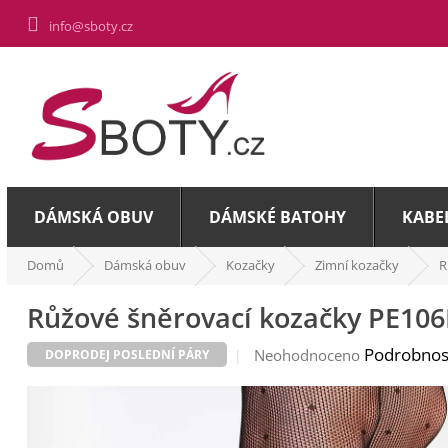
Přejít
info@sboty.cz
na
obsah
DÁMSKÁ OBUV
DÁMSKÉ BATOHY
KABE
Domů
Dámská obuv
Kozačky
Zimní kozačky
R
Růžové šněrovací kozačky PE106
Průměrné
Podrobnos
Neohodnoceno
DOPRODEJ POSLEDNÍ PÁRY
hodnocení
produktu
je
0,0