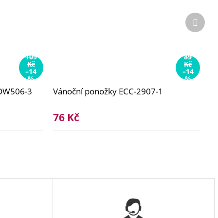
Další
produ
109
89
Kč
Kč
–14
–14
%
%
SDW506-3
Vánoční ponožky ECC-2907-1
76 Kč