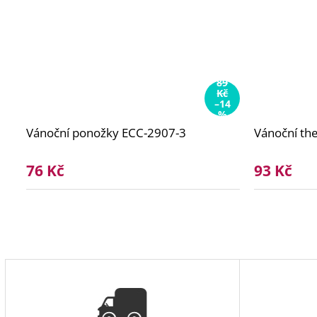
89
Kč
–14
%
Vánoční ponožky ECC-2907-3
Vánoční t
76 Kč
93 Kč