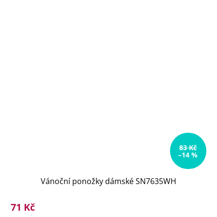
83 Kč
–14 %
Vánoční ponožky dámské SN7635WH
71 Kč