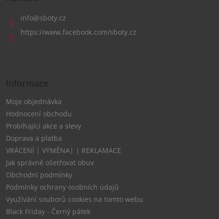
p
a
info
@
sboty.cz
t
https://www.facebook.com/sboty.cz
í
Informace
Moje objednávka
Hodnocení obchodu
Probíhající akce a slevy
Doprava a platba
VRÁCENÍ | VÝMĚNA| | REKLAMACE
Jak správně ošetřovat obuv
Obchodní podmínky
Podmínky ochrany osobních údajů
Využívání souborů cookies na tomto webu
Black Friday - Černý pátek