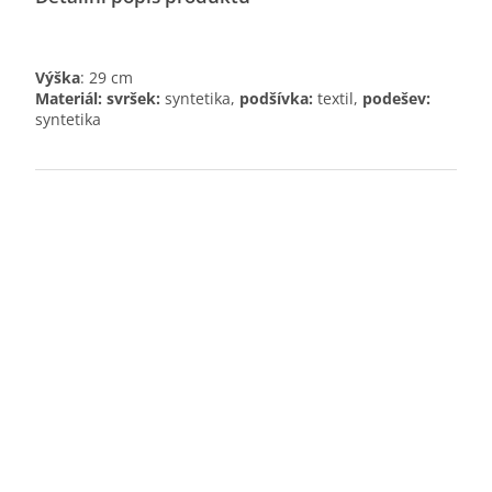
Výška
: 29 cm
Materiál: svršek:
syntetika,
podšívka:
textil,
podešev:
syntetika