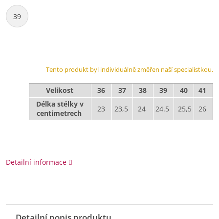
39
Tento produkt byl individuálně změřen naší specialistkou.
Velikost
36
37
38
39
40
41
Délka stélky v
23
23,5
24
24.5
25,5
26
centimetrech
Detailní informace
Detailní popis produktu