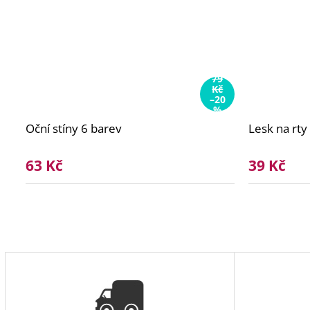
79
Kč
–20
%
Oční stíny 6 barev
Lesk na rt
63 Kč
39 Kč