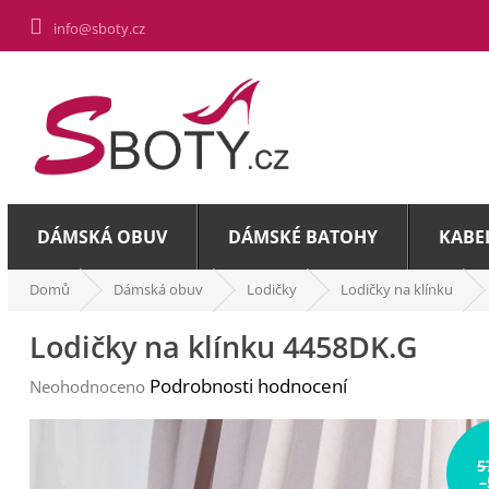
Přejít
info@sboty.cz
na
obsah
DÁMSKÁ OBUV
DÁMSKÉ BATOHY
KABE
Domů
Dámská obuv
Lodičky
Lodičky na klínku
Lodičky na klínku 4458DK.G
Průměrné
Podrobnosti hodnocení
Neohodnoceno
hodnocení
produktu
je
5
0,0
–