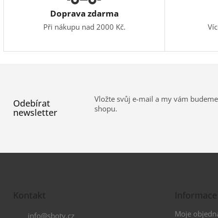
Doprava zdarma
Při nákupu nad 2000 Kč.
Ví
Vložte svůj e-mail a my vám budeme
Odebírat
shopu.
newsletter
Z
á
Kontakt
Informace
p
a
Moje objedn
info
@
sboty.cz