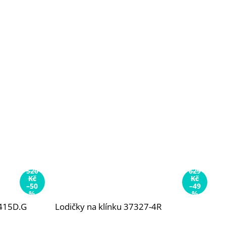
520
629
Kč
Kč
–50
–49
%
%
4415D.G
Lodičky na klínku 37327-4R