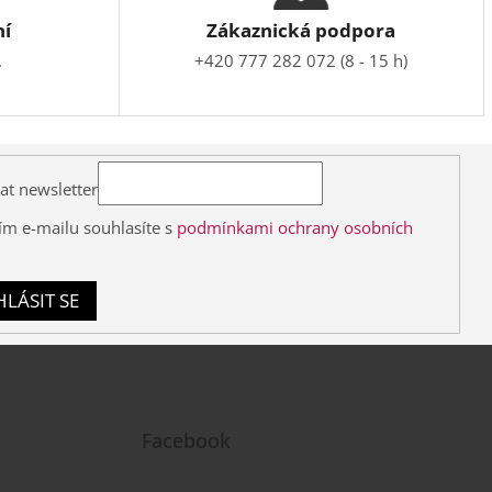
ní
Zákaznická podpora
.
+420 777 282 072 (8 - 15 h)
at newsletter
ím e-mailu souhlasíte s
podmínkami ochrany osobních
HLÁSIT SE
Facebook