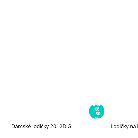
549
Kč
–50
%
Dámské lodičky 2012D.G
Lodičky na