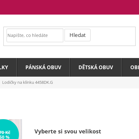
Hledat
LKY
PÁNSKÁ OBUV
DĚTSKÁ OBUV
OB
Lodičky na klínku 4458DK.G
Vyberte si svou velikost
70 Kč
50 %