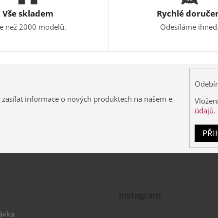
Vše skladem
Rychlé doruče
ce než 2000 modelů.
Odesíláme ihned
Odebír
 zasílat informace o nových produktech na našem e-
Vložen
údajů.
PŘI
Instagram
ávka