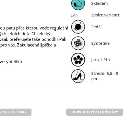
Skladem
EAN
:
Zvolte variantu
Šedá
nou patu přes kterou vede regulační
ých letních dnů. Chcete být
však preferujete také pohodlí? Pak
Syntetika
pro vás. Zakulacená špička a
Jaro
,
Léto
v:
syntetika
Střední 6,5 - 9
cm
POSLEDNÍ PÁRY
DOPRODEJ POSLEDNÍ PÁRY