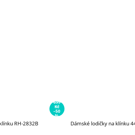
699
Kč
–50
%
 klínku RH-2832B
Dámské lodičky na klínku 