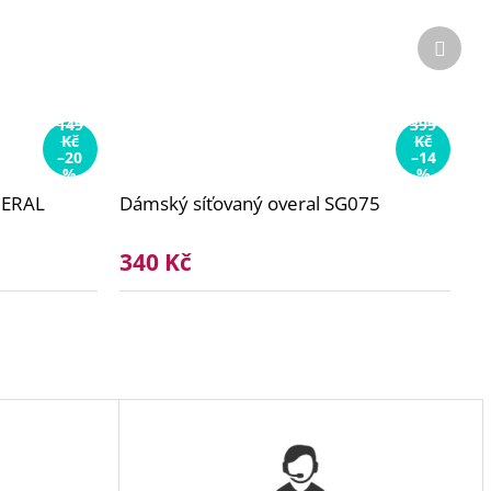
Další
produ
149
399
Kč
Kč
–20
–14
%
%
NERAL
Dámský síťovaný overal SG075
340 Kč