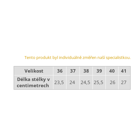
Tento produkt byl individuálně změřen naší specialistkou.
Velikost
36
37
38
39
40
41
Délka stélky v
23,5
24
24,5
25,5
26
27
centimetrech