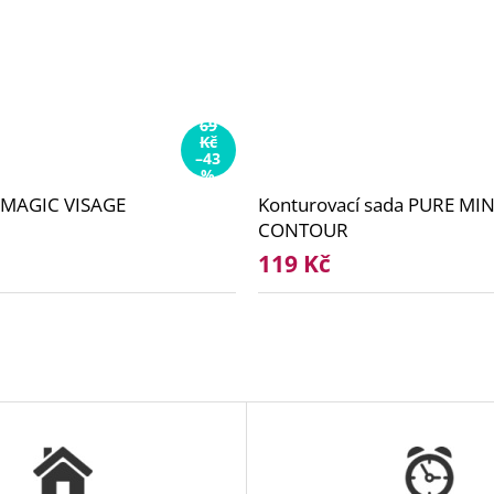
69
Kč
–43
%
y MAGIC VISAGE
Konturovací sada PURE MI
CONTOUR
119 Kč