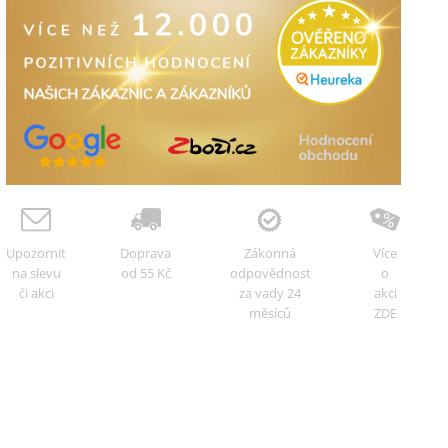
Upozornit
Doprava
Zákonná
Více
na slevu
od 55 Kč
odpovědnost
o
či akci
za vady 24
akci
měsíců
ZDE