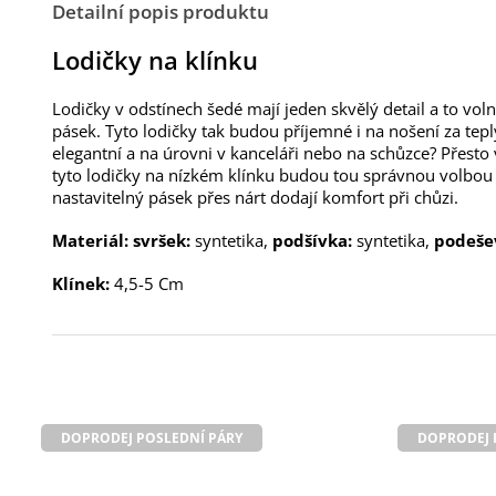
Detailní popis produktu
Lodičky na klínku
Lodičky v odstínech šedé mají jeden skvělý detail a to vol
pásek. Tyto lodičky tak budou příjemné i na nošení za tepl
elegantní a na úrovni v kanceláři nebo na schůzce? Přesto 
tyto lodičky na nízkém klínku budou tou správnou volbou 
nastavitelný pásek přes nárt dodají komfort při chůzi.
Materiál: svršek:
syntetika,
podšívka:
syntetika,
podeše
Klínek:
4,5-5 Cm
DOPRODEJ POSLEDNÍ PÁRY
DOPRODEJ 