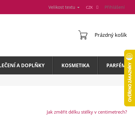
Velikost textu
Přihlášení
CZK
NÁKUPNÍ
Prázdný košík
KOŠÍK
LEČENÍ A DOPLŇKY
KOSMETIKA
PARFÉMY A 
Jak změřit délku stélky v centimetrech?