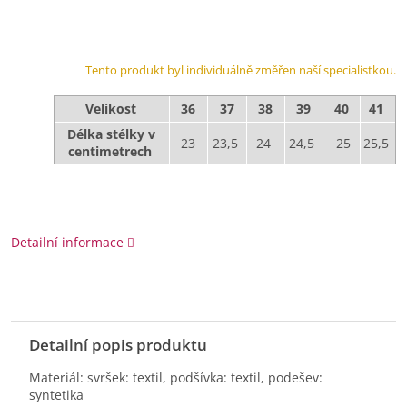
Tento produkt byl individuálně změřen naší specialistkou.
Velikost
36
37
38
39
40
41
Délka stélky v
23
23,5
24
24,5
25
25,5
centimetrech
Detailní informace
Detailní popis produktu
Materiál: svršek: textil, podšívka: textil, podešev:
syntetika