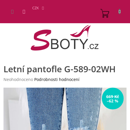
Přejít
na
CZK
NÁKUP
obsah
KOŠÍK
Letní pantofle G-589-02WH
Průměrné
Neohodnoceno
Podrobnosti hodnocení
hodnocení
produktu
je
669 Kč
–62 %
0,0
z
5
hvězdiček.