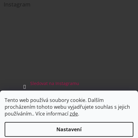
Instagram
Sledovat na Instagramu
Tento web používá soubory cookie. Dalším
Facebook
procházením tohoto webu vyjadřujete souhlas s jejich
používáním.. Více informací
zde
.
Nastavení
Vytvořil Shoptet