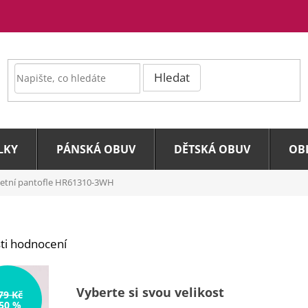
Hledat
LKY
PÁNSKÁ OBUV
DĚTSKÁ OBUV
OB
etní pantofle HR61310-3WH
ti hodnocení
Vyberte si svou velikost
79 Kč
50 %