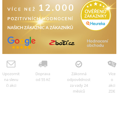
Upozornit
Doprava
Zákonná
Více
na slevu
od 55 Kč
odpovědnost
o
či akci
za vady 24
akci
měsíců
ZDE