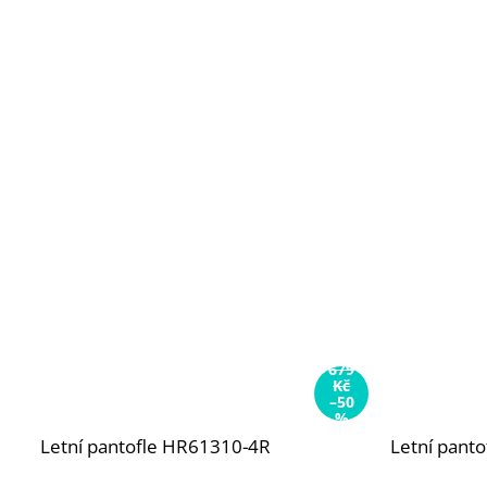
679
Kč
–50
%
Letní pantofle HR61310-4R
Letní pant