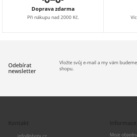
Doprava zdarma
Při nákupu nad 2000 Kč.
Ví
Vložte svůj e-mail a my vám budeme
Odebírat
shopu.
newsletter
Z
á
Kontakt
Informace
p
a
Moje objedn
info
@
sboty.cz