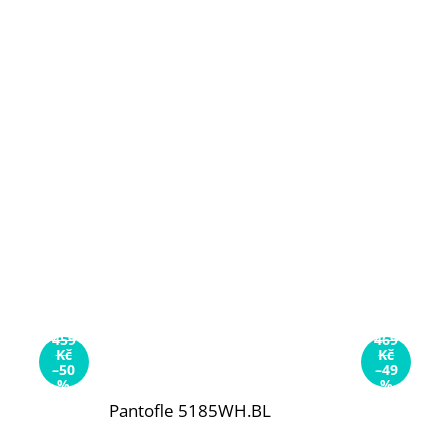
459
469
Kč
Kč
–50
–49
%
%
Pantofle 5185WH.BL