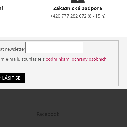
ní
Zákaznická podpora
.
+420 777 282 072 (8 - 15 h)
at newsletter
ím e-mailu souhlasíte s
podmínkami ochrany osobních
HLÁSIT SE
Facebook