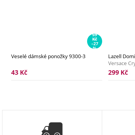
59
Kč
–27
%
Veselé dámské ponožky 9300-3
Lazell Dom
Versace Cry
43 Kč
299 Kč