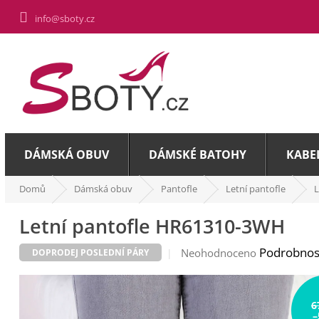
Přejít
info@sboty.cz
na
obsah
DÁMSKÁ OBUV
DÁMSKÉ BATOHY
KABE
Domů
Dámská obuv
Pantofle
Letní pantofle
L
Letní pantofle HR61310-3WH
Průměrné
Podrobnos
Neohodnoceno
DOPRODEJ POSLEDNÍ PÁRY
hodnocení
produktu
je
6
0,0
–