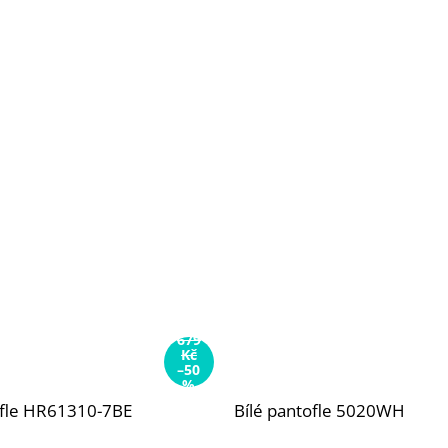
679
Kč
–50
%
ofle HR61310-7BE
Bílé pantofle 5020WH