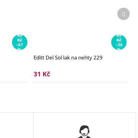
Další
produ
49
49
Kč
Kč
–61
–36
%
%
Editt Del Sol lak na nehty 229
31 Kč