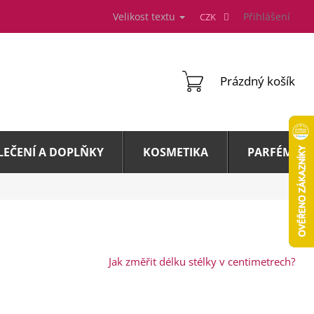
Velikost textu
Přihlášení
CZK
NÁKUPNÍ
Prázdný košík
KOŠÍK
LEČENÍ A DOPLŇKY
KOSMETIKA
PARFÉMY A 
Jak změřit délku stélky v centimetrech?