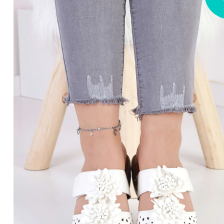
z
5
hvězdiček.