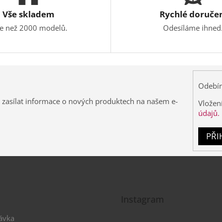
Vše skladem
Rychlé doruče
ce než 2000 modelů.
Odesíláme ihned
Odebír
 zasílat informace o nových produktech na našem e-
Vložen
údajů.
PŘI
Instagram
ávka