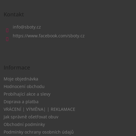
Z
á
Kontakt
p
a
info
@
sboty.cz
t
https://www.facebook.com/sboty.cz
í
Informace
Moje objednávka
Hodnocení obchodu
Probíhající akce a slevy
Doprava a platba
VRÁCENÍ | VÝMĚNA| | REKLAMACE
Jak správně ošetřovat obuv
Obchodní podmínky
Podmínky ochrany osobních údajů