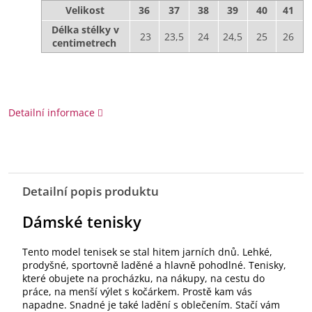
Velikost
36
37
38
39
40
41
Délka stélky v
23
23,5
24
24,5
25
26
centimetrech
Detailní informace
Detailní popis produktu
Dámské tenisky
Tento model tenisek se stal hitem jarních dnů. Lehké,
prodyšné, sportovně laděné a hlavně pohodlné. Tenisky,
které obujete na procházku, na nákupy, na cestu do
práce, na menší výlet s kočárkem. Prostě kam vás
napadne. Snadné je také ladění s oblečením. Stačí vám