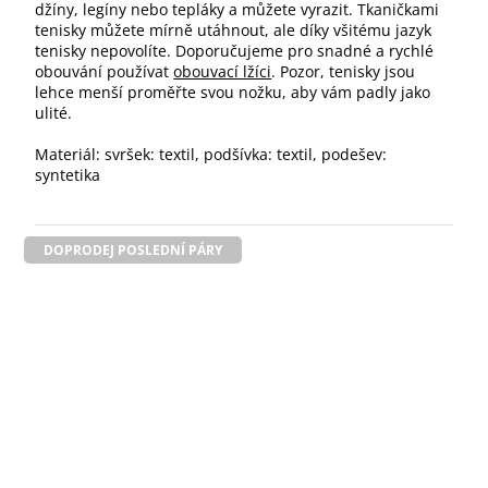
džíny, legíny nebo tepláky a můžete vyrazit. Tkaničkami
tenisky můžete mírně utáhnout, ale díky všitému jazyk
tenisky nepovolíte. Doporučujeme pro snadné a rychlé
obouvání používat
obouvací lžíci
. Pozor, tenisky jsou
lehce menší proměřte svou nožku, aby vám padly jako
ulité.
Materiál: svršek: textil, podšívka: textil, podešev:
syntetika
DOPRODEJ POSLEDNÍ PÁRY