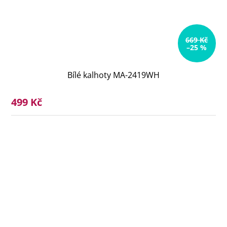
669 Kč
–25 %
Bílé kalhoty MA-2419WH
499 Kč