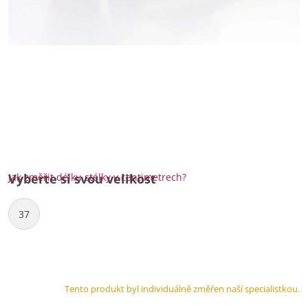
Jak změřit délku stélky v centimetrech?
Vyberte si svou velikost
37
Tento produkt byl individuálně změřen naší specialistkou.