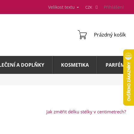
Velikost textu
Přihlášení
CZK
NÁKUPNÍ
Prázdný košík
KOŠÍK
LEČENÍ A DOPLŇKY
KOSMETIKA
PARFÉMY A 
Jak změřit délku stélky v centimetrech?