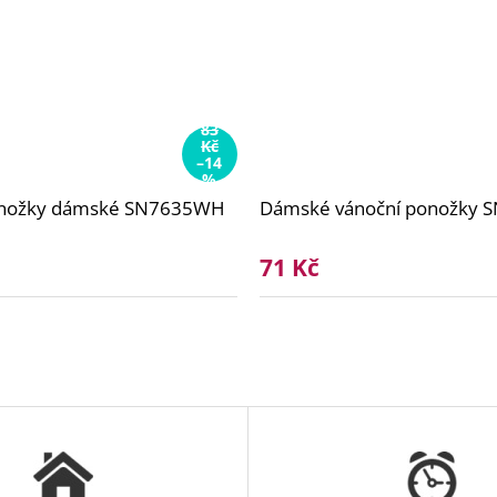
83
Kč
–14
%
onožky dámské SN7635WH
Dámské vánoční ponožky 
71 Kč