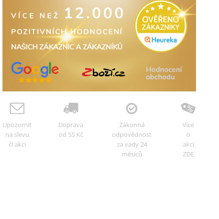
Upozornit
Doprava
Zákonná
Více
na slevu
od 55 Kč
odpovědnost
o
či akci
za vady 24
akci
měsíců
ZDE