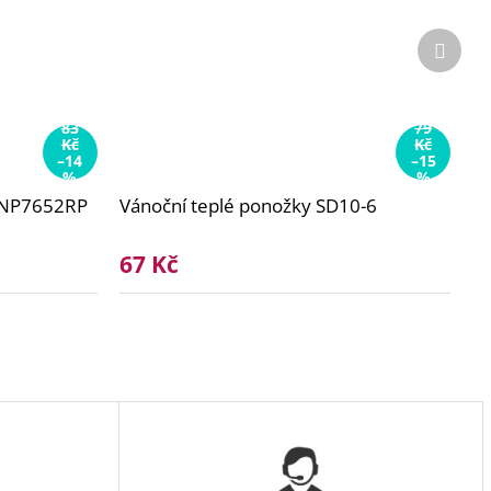
Další
produ
83
79
Kč
Kč
–14
–15
%
%
SNP7652RP
Vánoční teplé ponožky SD10-6
67 Kč