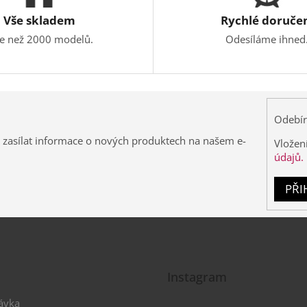
Vše skladem
Rychlé doruče
ce než 2000 modelů.
Odesíláme ihned
Odebír
 zasílat informace o nových produktech na našem e-
Vložen
údajů.
PŘI
Instagram
ávka