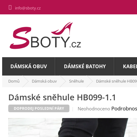
Přejít
info@sboty.cz
na
obsah
DÁMSKÁ OBUV
DÁMSKÉ BATOHY
KABE
Domů
Dámská obuv
Sněhule
Dámské sněhule HB099
Dámské sněhule HB099-1.1
Průměrné
Podrobnos
Neohodnoceno
DOPRODEJ POSLEDNÍ PÁRY
hodnocení
produktu
je
0,0