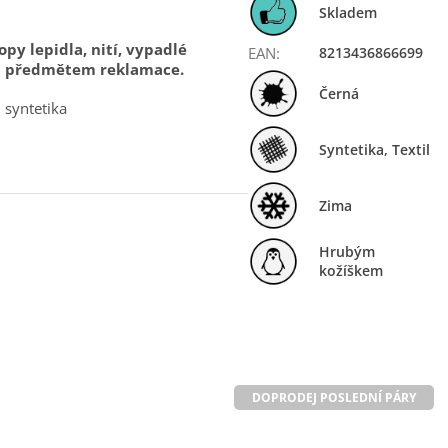
Skladem
py lepidla, nití, vypadlé
EAN
:
8213436866699
u předmětem reklamace.
Černá
: syntetika
Syntetika, Textil
Zima
Hrubým
kožíškem
DOPRODEJ POSLEDNÍ PÁRY