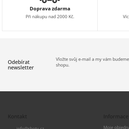
Doprava zdarma
Při nákupu nad 2000 Kč.
Ví
Vložte svůj e-mail a my vám budeme
Odebírat
shopu.
newsletter
Z
á
Kontakt
Informace
p
a
Moje objedn
info
@
sboty.cz