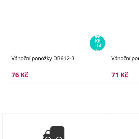
89
Kč
–14
%
Vánoční ponožky DB612-3
Vánoční p
76 Kč
71 Kč