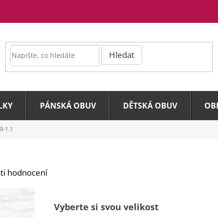
Hledat
LKY
PÁNSKÁ OBUV
DĚTSKÁ OBUV
OB
-1.1
ti hodnocení
Vyberte si svou velikost