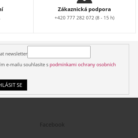
ní
Zákaznická podpora
.
+420 777 282 072 (8 - 15 h)
at newsletter
ím e-mailu souhlasíte s
podmínkami ochrany osobních
HLÁSIT SE
Facebook