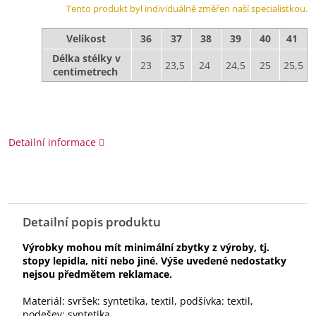
Tento produkt byl individuálně změřen naší specialistkou.
Velikost
36
37
38
39
40
41
Délka stélky v
23
23,5
24
24,5
25
25,5
centimetrech
Detailní informace
Detailní popis produktu
Výrobky mohou mít minimální zbytky z výroby, tj.
stopy lepidla, nití nebo jiné. Výše uvedené nedostatky
nejsou předmětem reklamace.
Materiál: svršek: syntetika, textil, podšívka: textil,
podešev: syntetika