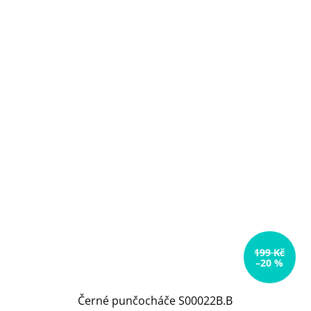
199 Kč
–20 %
Černé punčocháče S00022B.B