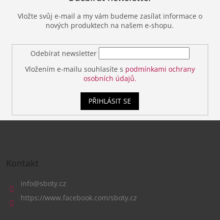
Vložte svůj e-mail a my vám budeme zasílat informace o
nových produktech na našem e-shopu.
Odebírat newsletter
Vložením e-mailu souhlasíte s
podmínkami ochrany
osobních údajů.
PŘIHLÁSIT SE
Z
á
Kontakt
p
a
info
@
sboty.cz
t
https://www.facebook.com/sboty.cz
í