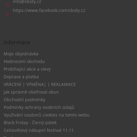
a
info
@
sboty.cz
t
https://www.facebook.com/sboty.cz
í
Informace
Moje objednávka
Hodnocení obchodu
Probíhající akce a slevy
Doprava a platba
VRÁCENÍ | VÝMĚNA| | REKLAMACE
Jak správně ošetřovat obuv
Obchodní podmínky
Podmínky ochrany osobních údajů
Využívání souborů cookies na tomto webu
Black Friday - Černý pátek
Celosvětový nákupní festival 11.11.