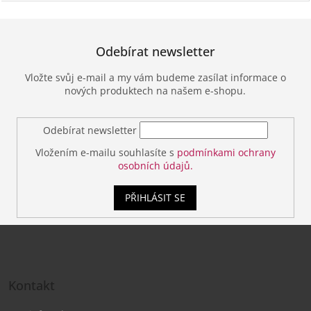
Odebírat newsletter
Vložte svůj e-mail a my vám budeme zasílat informace o
nových produktech na našem e-shopu.
Odebírat newsletter
Vložením e-mailu souhlasíte s
podmínkami ochrany
osobních údajů.
PŘIHLÁSIT SE
Z
á
Kontakt
p