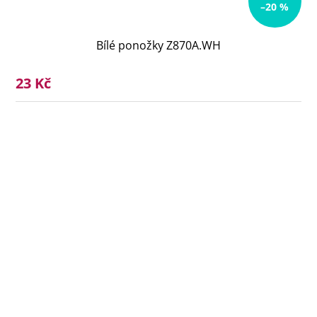
–20 %
Bílé ponožky Z870A.WH
23 Kč