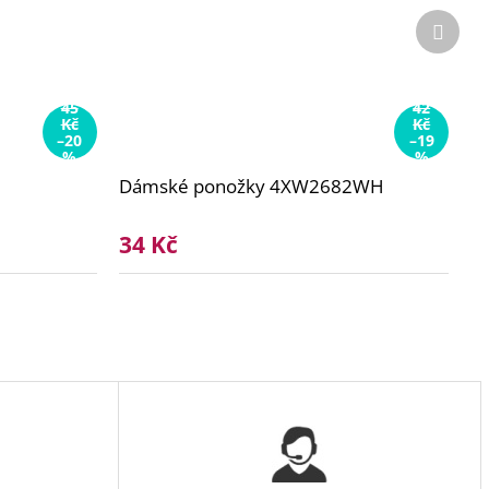
Další
produ
45
42
Kč
Kč
–20
–19
%
%
Dámské ponožky 4XW2682WH
34 Kč