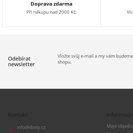
Doprava zdarma
Při nákupu nad 2000 Kč.
Ví
Vložte svůj e-mail a my vám budeme
Odebírat
shopu.
newsletter
Z
á
Kontakt
Informace
p
a
Moje objedn
info
@
sboty.cz