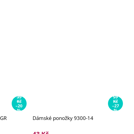
39
59
Kč
Kč
–20
–27
%
%
9GR
Dámské ponožky 9300-14