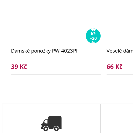
49
Kč
–20
%
Dámské ponožky PW-4023PI
Veselé dá
39 Kč
66 Kč