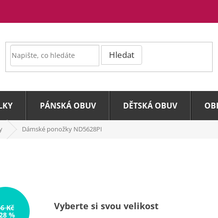
Hledat
LKY
PÁNSKÁ OBUV
DĚTSKÁ OBUV
OB
y
Dámské ponožky ND5628PI
Vyberte si svou velikost
46 Kč
28 %