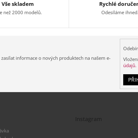
Vše skladem
Rychlé doruče
ce než 2000 modelů.
Odesíláme ihned
Odebír
 zasílat informace o nových produktech na našem e-
Vložen
údajů.
PŘI
Instagram
ávka