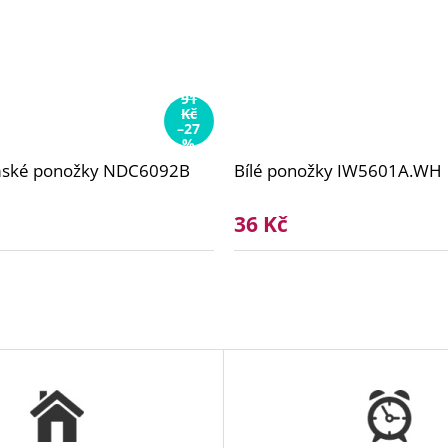
91
Kč
–27
%
mské ponožky NDC6092B
Bílé ponožky IW5601A.WH
36 Kč