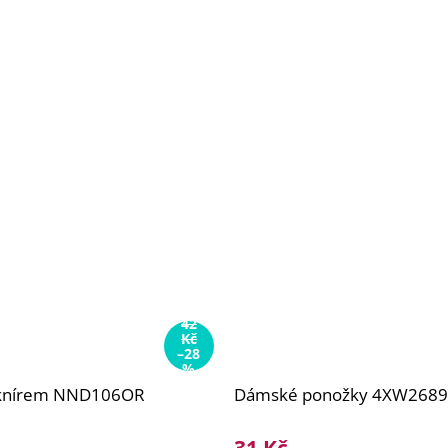
42
Kč
–28
%
 knírem NND106OR
Dámské ponožky 4XW268