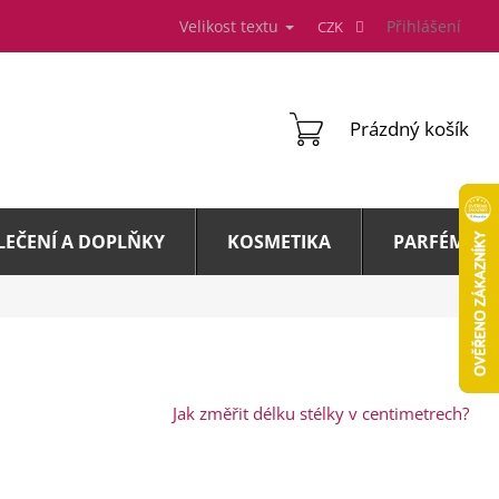
Velikost textu
Přihlášení
CZK
NÁKUPNÍ
Prázdný košík
KOŠÍK
LEČENÍ A DOPLŇKY
KOSMETIKA
PARFÉMY A 
Jak změřit délku stélky v centimetrech?