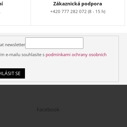
ní
Zákaznická podpora
.
+420 777 282 072 (8 - 15 h)
at newsletter
ím e-mailu souhlasíte s
podmínkami ochrany osobních
HLÁSIT SE
Facebook