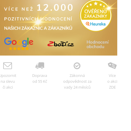
Upozornit
Doprava
Zákonná
Více
na slevu
od 55 Kč
odpovědnost za
o akci
či akci
vady 24 měsíců
ZDE