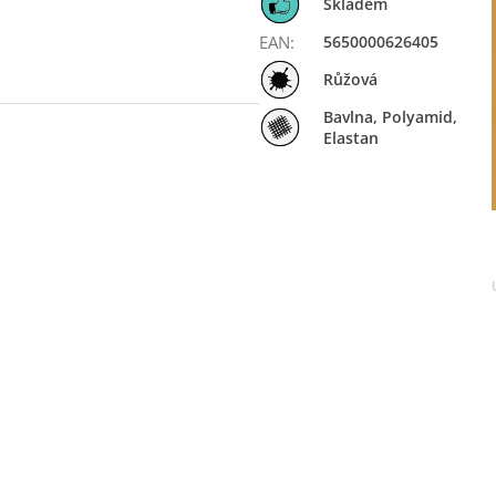
Skladem
EAN
:
5650000626405
Růžová
Bavlna
,
Polyamid
,
Elastan