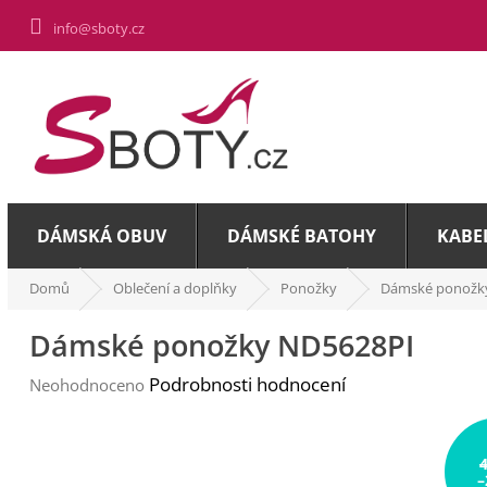
Přejít
info@sboty.cz
na
obsah
DÁMSKÁ OBUV
DÁMSKÉ BATOHY
KABE
Domů
Oblečení a doplňky
Ponožky
Dámské ponožk
Dámské ponožky ND5628PI
Průměrné
Podrobnosti hodnocení
Neohodnoceno
hodnocení
produktu
je
0,0
–