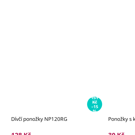
151
Kč
–15
%
Dívčí ponožky NP120RG
Ponožky s