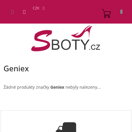
Přejít
na
CZK
NÁKUP
obsah
KOŠÍK
Geniex
Žádné produkty značky
Geniex
nebyly nalezeny...