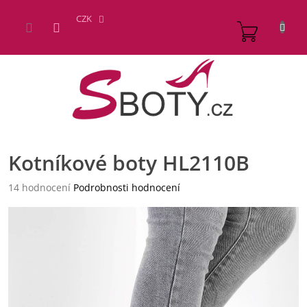
Přejít
na
CZK
NÁKUP
obsah
KOŠÍK
Kotníkové boty HL2110B
Průměrné
14 hodnocení
Podrobnosti hodnocení
hodnocení
produktu
je
4,6
z
5
hvězdiček.