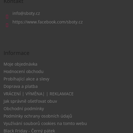
Kontakt
p
a
info
@
sboty.cz
t
https://www.facebook.com/sboty.cz
í
Informace
Moje objednávka
Hodnocení obchodu
Probíhající akce a slevy
Doprava a platba
VRÁCENÍ | VÝMĚNA| | REKLAMACE
Jak správně ošetřovat obuv
Obchodní podmínky
Podmínky ochrany osobních údajů
Využívání souborů cookies na tomto webu
Black Friday - Černý pátek