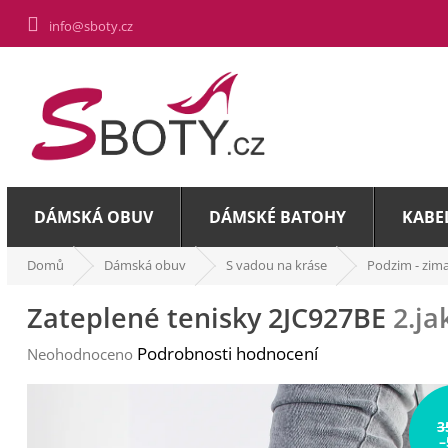
Přejít
info@sboty.cz
na
obsah
DÁMSKÁ OBUV
DÁMSKÉ BATOHY
KABE
Domů
Dámská obuv
S vadou na kráse
Podzim - zim
Zateplené tenisky 2JC927BE
2.ja
Průměrné
Podrobnosti hodnocení
Neohodnoceno
hodnocení
produktu
je
3
0,0
–