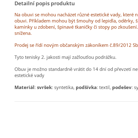
Detailní popis produktu
Na obuvi se mohou nacházet různé estetické vady, které
obuvi. Příkladem mohou být šmouhy od lepidla, oděrky, 
kamínky u zdobení, špinavé tkaničky či stopy po zkoušení
snížena.
Prodej se řídí novým občanským zákoníkem č.89/2012 S
Tyto tenisky 2. jakosti mají zažloutlou podrážku.
Obuv je možno standardně vrátit do 14 dní od převzetí ne
estetické vady
Materiál
:
svršek
: syntetika,
podšívka
: textil,
podešev
: s