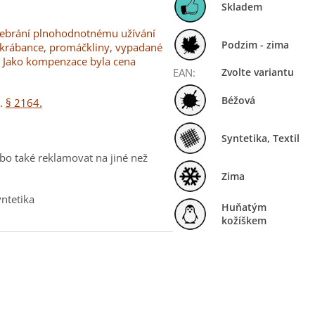
Skladem
 nebrání plnohodnotnému užívání
Podzim - zima
škrábance, promáčkliny, vypadané
. Jako kompenzace byla cena
EAN
:
Zvolte variantu
Béžová
b.
§ 2164.
Syntetika, Textil
bo také reklamovat na jiné než
Zima
yntetika
Huňatým
kožíškem