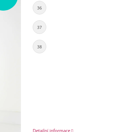
36
37
38
Detailní informace