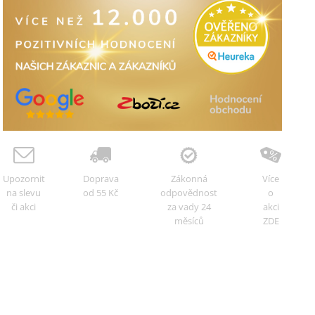
Upozornit
Doprava
Zákonná
Více
na slevu
od 55 Kč
odpovědnost
o
či akci
za vady 24
akci
měsíců
ZDE