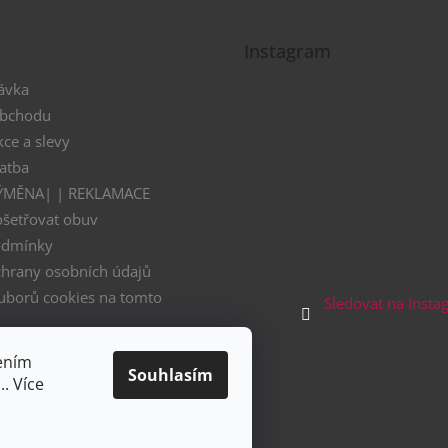
Instagram
ávka
obchodu
kce a slevy
atba
VÝMĚNA| | REKLAMACE
ošetřovat obuv
odmínky
hrany osobních údajů
uborů cookies na tomto
Sledovat na Inst
 - Černý pátek
ením
nákupní festival 11.11.
Souhlasím
. Více