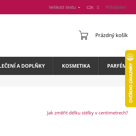
Velikost textu
Přihlášení
CZK
NÁKUPNÍ
Prázdný košík
KOŠÍK
LEČENÍ A DOPLŇKY
KOSMETIKA
PARFÉMY A 
Jak změřit délku stélky v centimetrech?