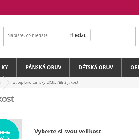
Hledat
LKY
PÁNSKÁ OBUV
DĚTSKÁ OBUV
OB
a
Zateplené tenisky 2JC927BE
2.jakost
kost
Vyberte si svou velikost
50 Kč
57 %