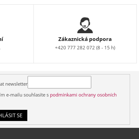
ní
Zákaznická podpora
.
+420 777 282 072 (8 - 15 h)
at newsletter
ím e-mailu souhlasíte s
podmínkami ochrany osobních
HLÁSIT SE