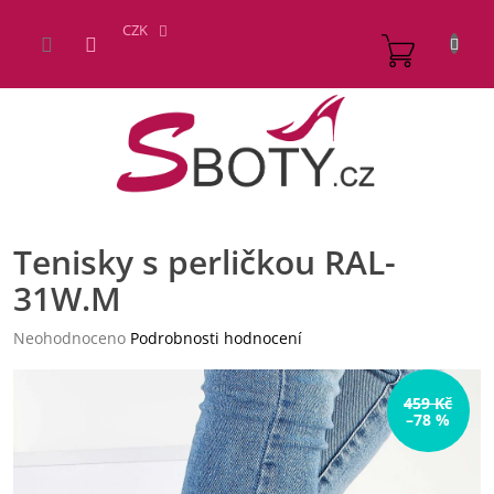
Přejít
na
CZK
NÁKUP
obsah
KOŠÍK
Tenisky s perličkou RAL-
31W.M
Průměrné
Neohodnoceno
Podrobnosti hodnocení
hodnocení
produktu
je
459 Kč
–78 %
0,0
z
5
hvězdiček.