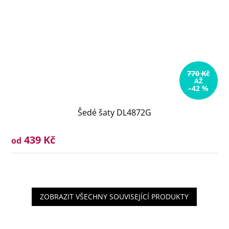
770 Kč
AŽ
–42 %
Šedé šaty DL4872G
439 Kč
od
ZOBRAZIT VŠECHNY SOUVISEJÍCÍ PRODUKTY