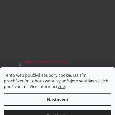
Sledovat na Instagramu
Tento web používá soubory cookie. Dalším
Facebook
procházením tohoto webu vyjadřujete souhlas s jejich
používáním.. Více informací
zde
.
Nastavení
Vytvořil Shoptet