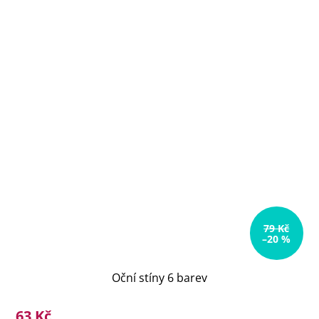
79 Kč
–20 %
Oční stíny 6 barev
63 Kč