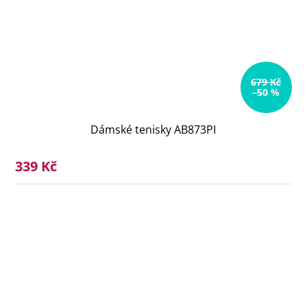
679 Kč
–50 %
Dámské tenisky AB873PI
339 Kč