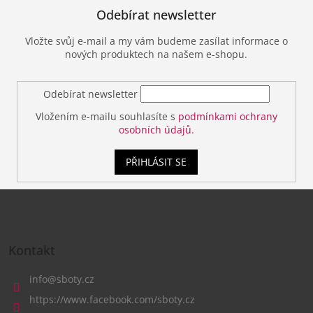
Odebírat newsletter
Vložte svůj e-mail a my vám budeme zasílat informace o
nových produktech na našem e-shopu.
Odebírat newsletter
Vložením e-mailu souhlasíte s
podmínkami ochrany
osobních údajů.
PŘIHLÁSIT SE
Z
á
Kontakt
p
a
info
@
sboty.cz
t
https://www.facebook.com/sboty.cz
í