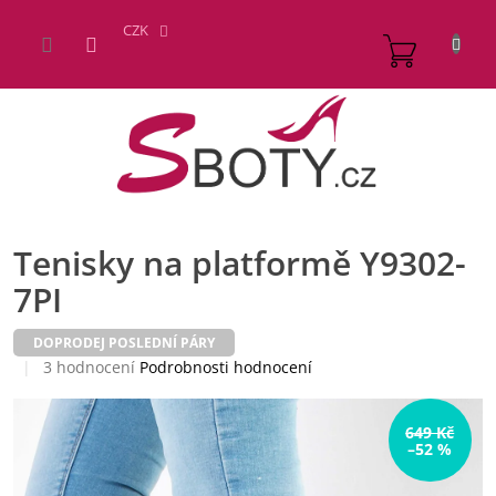
Přejít
na
CZK
NÁKUP
obsah
KOŠÍK
Tenisky na platformě Y9302-
7PI
DOPRODEJ POSLEDNÍ PÁRY
Průměrné
3 hodnocení
Podrobnosti hodnocení
hodnocení
produktu
je
649 Kč
–52 %
5,0
z
5