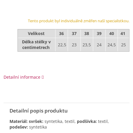
Tento produkt byl individuálně změřen naší specialistkou.
Velikost
36
37
38
39
40
41
Délka stélky v
22,5
23
23,5
24
24,5
25
centimetrech
Detailní informace
Detailní popis produktu
Materiál: svršek:
syntetika, textil,
podšívka:
textil,
podešev:
syntetika