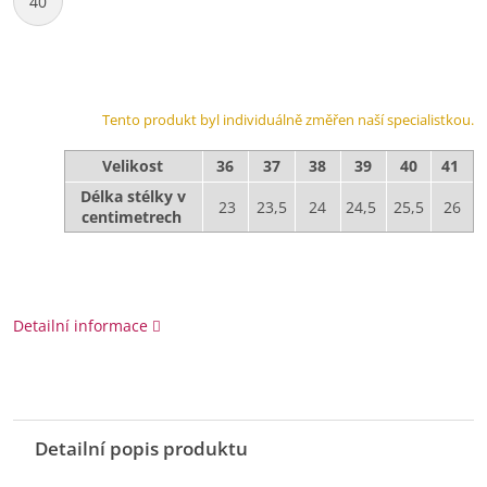
40
Tento produkt byl individuálně změřen naší specialistkou.
Velikost
36
37
38
39
40
41
Délka stélky v
23
23,5
24
24,5
25,5
26
centimetrech
Detailní informace
Detailní popis produktu