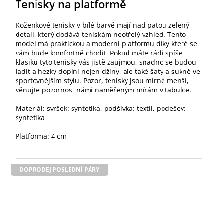
Tenisky na platformě
Koženkové tenisky v bílé barvě mají nad patou zelený
detail, který dodává teniskám neotřelý vzhled. Tento
model má praktickou a moderní platformu díky které se
vám bude komfortně chodit. Pokud máte rádi spíše
klasiku tyto tenisky vás jistě zaujmou, snadno se budou
ladit a hezky doplní nejen džíny, ale také šaty a sukně ve
sportovnějším stylu. Pozor, tenisky jsou mírně menší,
věnujte pozornost námi naměřeným mírám v tabulce.
Materiál: svršek: syntetika, podšívka: textil, podešev:
syntetika
Platforma: 4 cm
DOPRODEJ POSLEDNÍ PÁRY