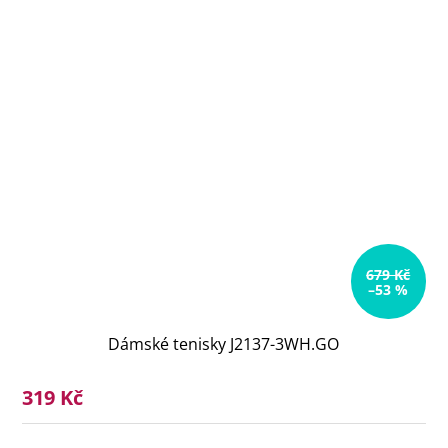
679 Kč
–53 %
Dámské tenisky J2137-3WH.GO
319 Kč