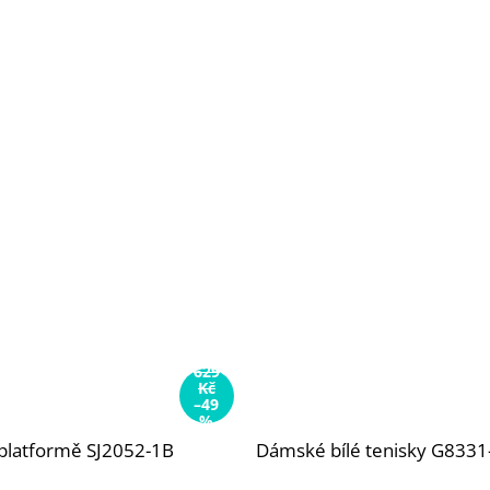
629
Kč
–49
%
 platformě SJ2052-1B
Dámské bílé tenisky G8331