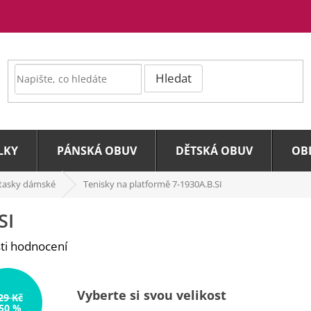
Hledat
LKY
PÁNSKÁ OBUV
DĚTSKÁ OBUV
OB
tasky dámské
Tenisky na platformě 7-1930A.B.SI
SI
ti hodnocení
Vyberte si svou velikost
29 Kč
50 %