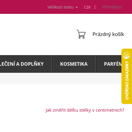
Velikost textu
Přihlášení
CZK
NÁKUPNÍ
Prázdný košík
KOŠÍK
LEČENÍ A DOPLŇKY
KOSMETIKA
PARFÉMY A 
Jak změřit délku stélky v centimetrech?