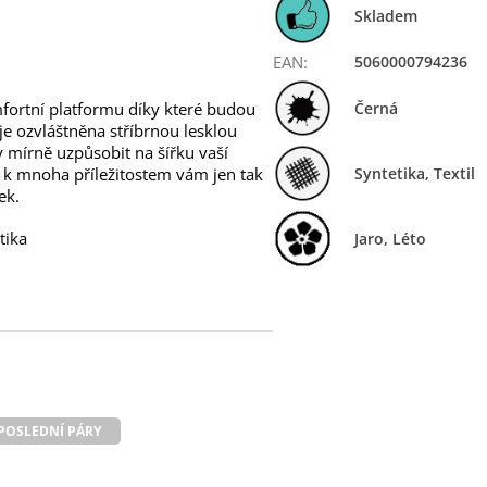
Skladem
EAN
:
5060000794236
mfortní platformu díky které budou
Černá
e ozvláštněna stříbrnou lesklou
ky mírně uzpůsobit na šířku vaší
 k mnoha příležitostem vám jen tak
Syntetika, Textil
ek.
tika
Jaro
,
Léto
POSLEDNÍ PÁRY