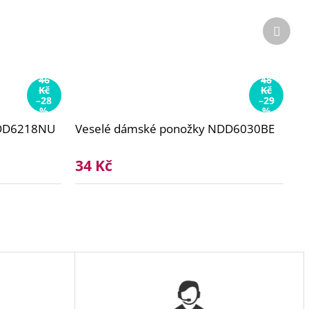
Další
produ
46
48
Kč
Kč
–28
–29
%
%
NDD6218NU
Veselé dámské ponožky NDD6030BE
34 Kč