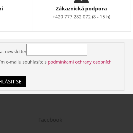
ní
Zákaznická podpora
.
+420 777 282 072 (8 - 15 h)
at newsletter
ím e-mailu souhlasíte s
podmínkami ochrany osobních
HLÁSIT SE
Facebook