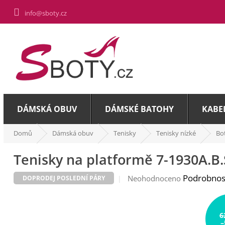
Přejít
info@sboty.cz
na
obsah
DÁMSKÁ OBUV
DÁMSKÉ BATOHY
KABE
Domů
Dámská obuv
Tenisky
Tenisky nízké
Bo
Tenisky na platformě 7-1930A.B.
Průměrné
Podrobnos
Neohodnoceno
DOPRODEJ POSLEDNÍ PÁRY
hodnocení
produktu
je
6
0,0
–