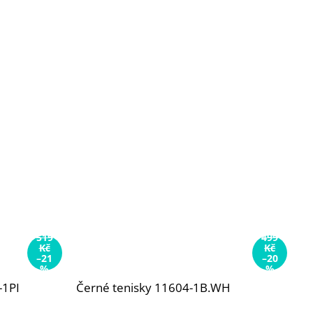
519
499
Kč
Kč
–21
–20
%
%
-1PI
Černé tenisky 11604-1B.WH