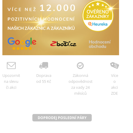
Upozornit
Doprava
Zákonná
Více
na slevu
od 55 Kč
odpovědnost
o
či akci
za vady 24
akci
měsíců
ZDE
DOPRODEJ POSLEDNÍ PÁRY