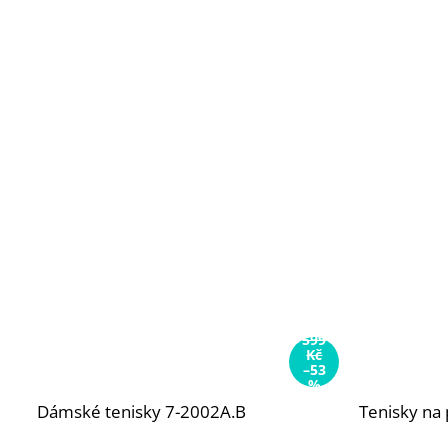
599
Kč
–53
%
Dámské tenisky 7-2002A.B
Tenisky na