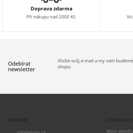
Doprava zdarma
Při nákupu nad 2000 Kč.
Ví
Vložte svůj e-mail a my vám budeme
Odebírat
shopu.
newsletter
Z
á
Kontakt
Informace
p
a
Moje objedn
info
@
sboty.cz