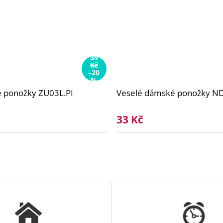
39
Kč
–20
%
é ponožky ZU03L.PI
Veselé dámské ponožky 
33 Kč