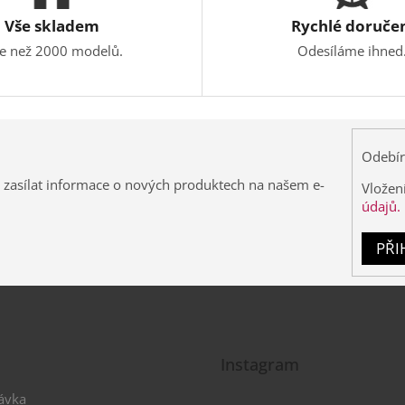
Vše skladem
Rychlé doruče
ce než 2000 modelů.
Odesíláme ihned
Odebír
 zasílat informace o nových produktech na našem e-
Vložen
údajů.
PŘI
Instagram
ávka