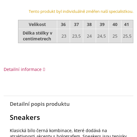
Tento produkt byl individuálně změřen naší specialistkou.
Velikost
36
37
38
39
40
41
Délka stélky v
23
23,5
24
24,5
25
25,5
centimetrech
Detailní informace
Detailní popis produktu
Sneakers
Klasická bílo černá kombinace, které dodává na
atraktivnosti akcenty s holografem. Sneakers jsou tenisky