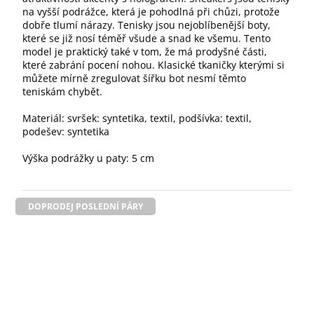
na vyšší podrážce, která je pohodlná při chůzi, protože
dobře tlumí nárazy. Tenisky jsou nejoblíbenější boty,
které se již nosí téměř všude a snad ke všemu. Tento
model je praktický také v tom, že má prodyšné části,
které zabrání pocení nohou. Klasické tkaničky kterými si
můžete mírně zregulovat šířku bot nesmí těmto
teniskám chybět.
Materiál: svršek: syntetika, textil, podšívka: textil,
podešev: syntetika
Výška podrážky u paty: 5 cm
DOPRODEJ POSLEDNÍ PÁRY