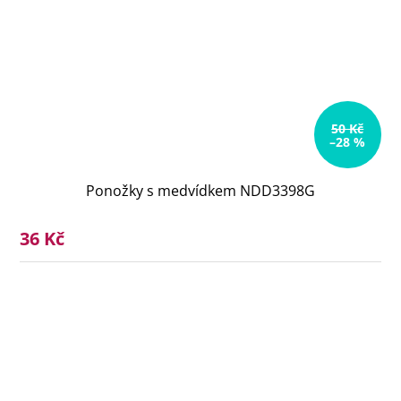
50 Kč
–28 %
Ponožky s medvídkem NDD3398G
36 Kč