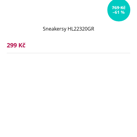
769 Kč
–61 %
Sneakersy HL22320GR
299 Kč