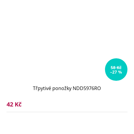
58 Kč
–27 %
Třpytivé ponožky NDD5976RO
42 Kč