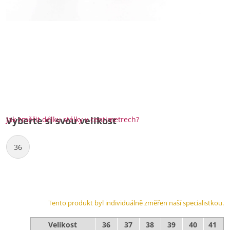
Jak změřit délku stélky v centimetrech?
Vyberte si svou velikost
36
Tento produkt byl individuálně změřen naší specialistkou.
Velikost
36
37
38
39
40
41