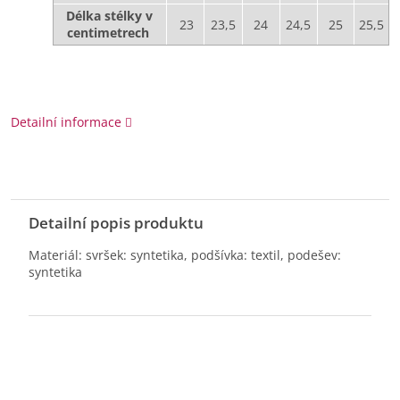
Délka stélky v
23
23,5
24
24,5
25
25,5
centimetrech
Detailní informace
Detailní popis produktu
Materiál: svršek: syntetika, podšívka: textil, podešev:
syntetika