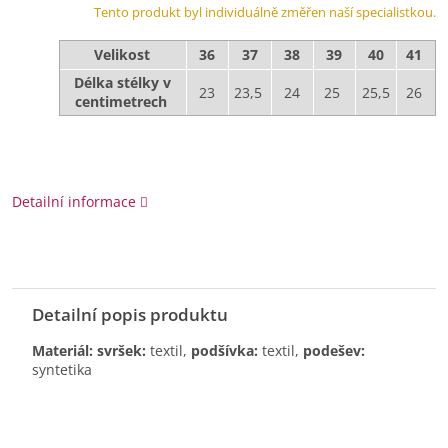
Tento produkt byl individuálně změřen naší specialistkou.
Velikost
36
37
38
39
40
41
Délka stélky v
23
23,5
24
25
25,5
26
centimetrech
Detailní informace
Detailní popis produktu
Materiál: svršek:
textil,
podšívka:
textil,
podešev:
syntetika