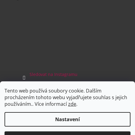
Sledovat na Instagramu
Tento web používá soubory cookie. Dalším
Facebook
procházením tohoto webu vyjadřujete souhlas s jejich
používáním.. Více informací
zde
.
Nastavení
Vytvořil Shoptet