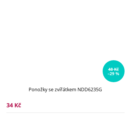
48 Kč
–29 %
Ponožky se zvířátkem NDD6235G
34 Kč