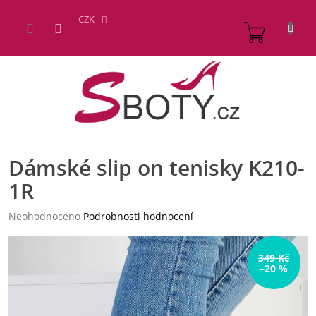
Přejít
na
CZK
NÁKUP
obsah
KOŠÍK
Dámské slip on tenisky K210-
1R
Průměrné
Neohodnoceno
Podrobnosti hodnocení
hodnocení
produktu
je
349 Kč
–20 %
0,0
z
5
hvězdiček.