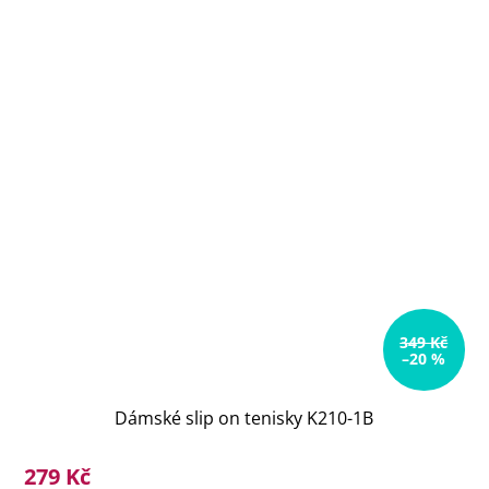
349 Kč
–20 %
Dámské slip on tenisky K210-1B
279 Kč