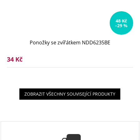
48 Kč
–29 %
Ponožky se zvířátkem NDD6235BE
34 Kč
ZOBRAZIT VŠECHNY SOUVISEJÍCÍ PRODUKTY