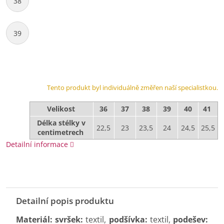
38
39
Tento produkt byl individuálně změřen naší specialistkou.
Velikost
36
37
38
39
40
41
Délka stélky v
22,5
23
23,5
24
24,5
25,5
centimetrech
Detailní informace
Detailní popis produktu
Materiál: svršek:
textil,
podšívka:
textil,
podešev: