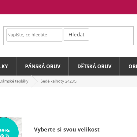
Hledat
LKY
PÁNSKÁ OBUV
DĚTSKÁ OBUV
OB
Dámské tepláky
Šedé kalhoty 2423G
Vyberte si svou velikost
39 Kč
35 %