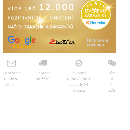
Upozornit
Doprava
Zákonná
Více
na slevu
od 55 Kč
odpovědnost
o
či akci
za vady 24
akci
měsíců
ZDE