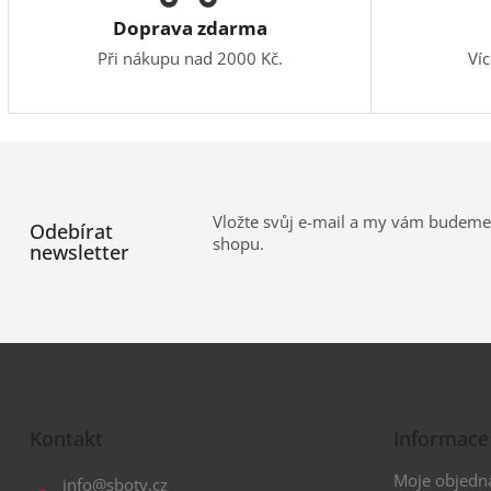
Doprava zdarma
Při nákupu nad 2000 Kč.
Ví
Vložte svůj e-mail a my vám budeme
Odebírat
shopu.
newsletter
Z
á
Kontakt
Informace
p
a
Moje objedn
info
@
sboty.cz