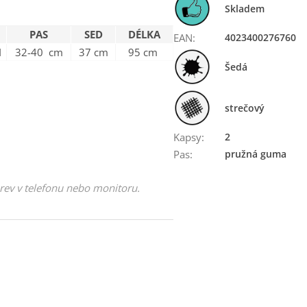
Skladem
PAS
SED
DÉLKA
EAN
:
4023400276760
I
32-40 cm
37 cm
95 cm
Šedá
strečový
Kapsy
:
2
Pas
:
pružná guma
arev v telefonu nebo monitoru.