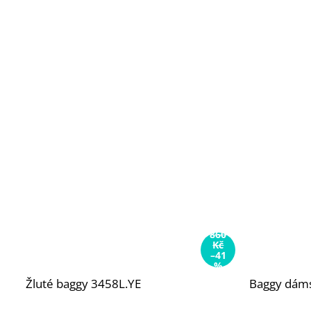
860
Kč
–41
%
Žluté baggy 3458L.YE
Baggy dám