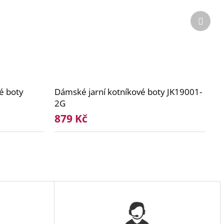
Další
produ
é boty
Dámské jarní kotníkové boty JK19001-
2G
879 Kč