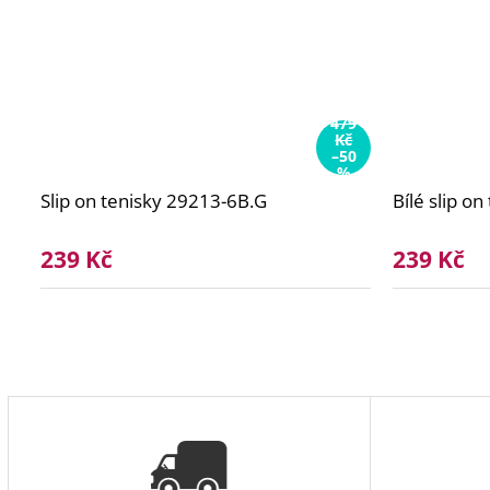
479
Kč
–50
%
Slip on tenisky 29213-6B.G
Bílé slip o
239 Kč
239 Kč