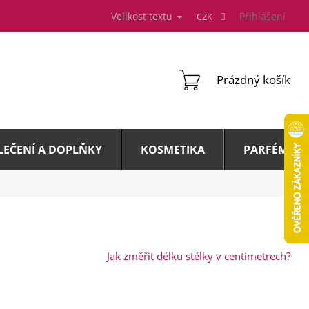
Velikost textu
Přihlášení
CZK
NÁKUPNÍ
Prázdný košík
KOŠÍK
LEČENÍ A DOPLŇKY
KOSMETIKA
PARFÉMY A 
Jak změřit délku stélky v centimetrech?