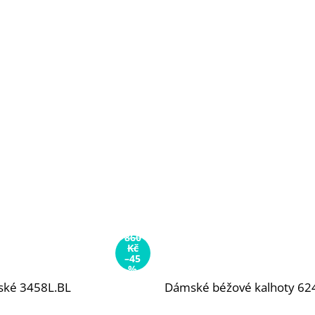
860
Kč
–45
%
ské 3458L.BL
Dámské béžové kalhoty 6