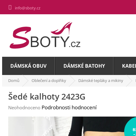
Přejít
info@sboty.cz
na
obsah
DÁMSKÁ OBUV
DÁMSKÉ BATOHY
KABE
Domů
Oblečení a doplňky
Dámské tepláky a mikiny
Šedé kalhoty 2423G
Průměrné
Podrobnosti hodnocení
Neohodnoceno
hodnocení
produktu
je
8
0,0
–