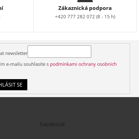
ní
Zákaznická podpora
.
+420 777 282 072 (8 - 15 h)
at newsletter
ím e-mailu souhlasíte s
podmínkami ochrany osobních
HLÁSIT SE
Facebook