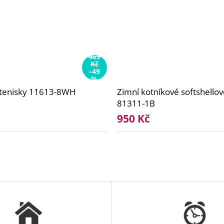
469
Kč
–49
%
n tenisky 11613-8WH
Zimní kotníkové softshellov
81311-1B
950 Kč