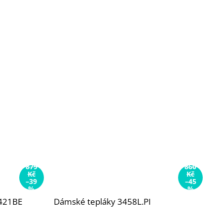
879
860
Kč
Kč
–39
–45
%
%
2421BE
Dámské tepláky 3458L.PI