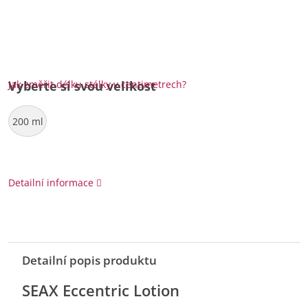
Jak změřit délku stélky v centimetrech?
Vyberte si svou velikost
200 ml
Detailní informace
Detailní popis produktu
SEAX Eccentric Lotion