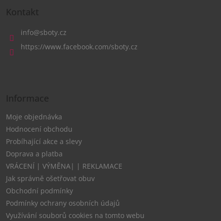
á
Kontakt
p
a
info
@
sboty.cz
t
https://www.facebook.com/sboty.cz
í
Informace
Moje objednávka
Hodnocení obchodu
Probíhající akce a slevy
Doprava a platba
VRÁCENÍ | VÝMĚNA| | REKLAMACE
Jak správně ošetřovat obuv
Obchodní podmínky
Podmínky ochrany osobních údajů
Využívání souborů cookies na tomto webu