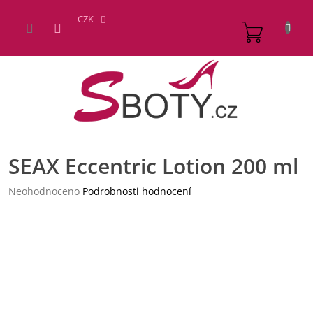
Přejít
na
CZK
NÁKUP
obsah
KOŠÍK
SEAX Eccentric Lotion 200 ml
Průměrné
Neohodnoceno
Podrobnosti hodnocení
hodnocení
produktu
je
0,0
z
5
hvězdiček.