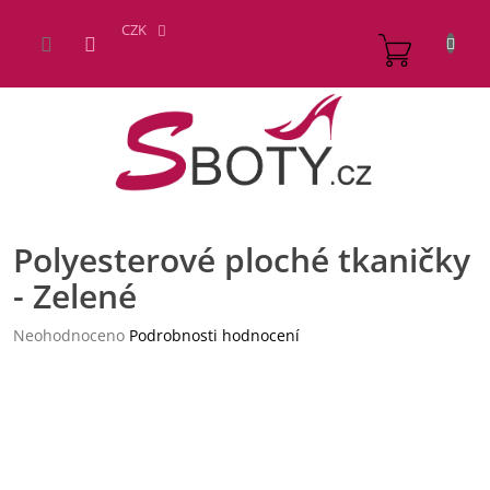
Přejít
na
CZK
NÁKUP
obsah
KOŠÍK
Polyesterové ploché tkaničky
- Zelené
Průměrné
Neohodnoceno
Podrobnosti hodnocení
hodnocení
produktu
je
0,0
z
5
hvězdiček.