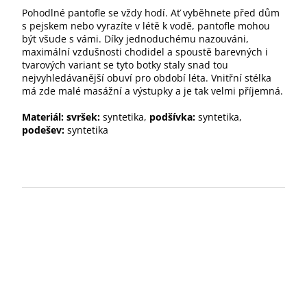
Pohodlné pantofle se vždy hodí. Ať vyběhnete před dům
s pejskem nebo vyrazíte v létě k vodě, pantofle mohou
být všude s vámi. Díky jednoduchému nazouváni,
maximální vzdušnosti chodidel a spoustě barevných i
tvarových variant se tyto botky staly snad tou
nejvyhledávanější obuví pro období léta. Vnitřní stélka
má zde malé masážní a výstupky a je tak velmi příjemná.
Materiál: svršek:
syntetika,
podšívka:
syntetika,
podešev:
syntetika