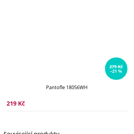
279 Kč
–21 %
Pantofle 18056WH
219 Kč
Související produkty